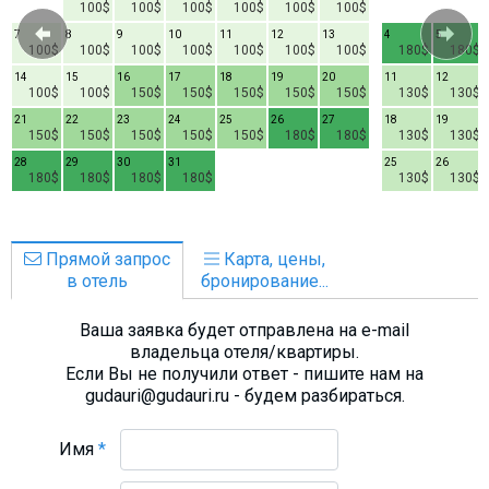
100$
100$
100$
100$
100$
100$
7
8
9
10
11
12
13
4
5
100$
100$
100$
100$
100$
100$
100$
180$
180$
14
15
16
17
18
19
20
11
12
100$
100$
150$
150$
150$
150$
150$
130$
130$
21
22
23
24
25
26
27
18
19
150$
150$
150$
150$
150$
180$
180$
130$
130$
28
29
30
31
25
26
180$
180$
180$
180$
130$
130$
Прямой запрос
Карта, цены,
в отель
бронирование...
Ваша заявка будет отправлена на e-mail
владельца отеля/квартиры.
Если Вы не получили ответ - пишите нам на
gudauri@gudauri.ru - будем разбираться.
Имя
*