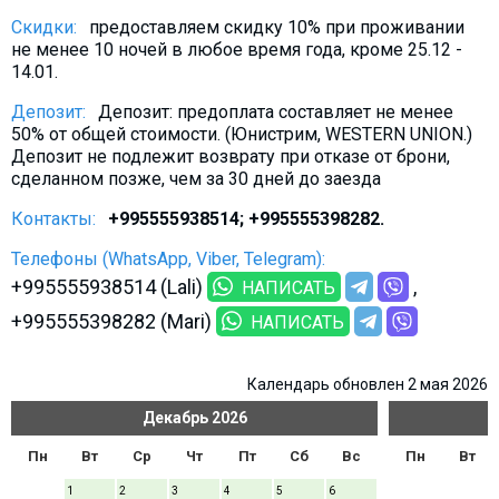
Скидки:
предоставляем скидку 10% при проживании
не менее 10 ночей в любое время года, кроме 25.12 -
14.01.
Депозит:
Депозит: предоплата составляет не менее
50% от общей стоимости. (Юнистрим, WESTERN UNION.)
Депозит не подлежит возврату при отказе от брони,
сделанном позже, чем за 30 дней до заезда
Контакты:
+995555938514; +995555398282.
Телефоны (WhatsApp, Viber, Telegram):
+995555938514 (Lali)
НАПИСАТЬ
+995555398282 (Mari)
НАПИСАТЬ
Календарь обновлен 2 мая 2026
Декабрь
2026
Пн
Вт
Ср
Чт
Пт
Сб
Вс
Пн
Вт
1
2
3
4
5
6