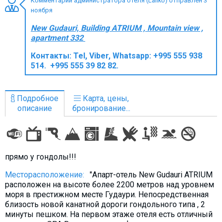
Комментарий администратора отеля (Laliko) отправлен 3
ноября
New Gudauri, Building ATRIUM , Mountain view ,
apartment 332
ПРОЖИВАНИЕ
Контакты:
Tel, Viber, Whatsapp: +995 555 938
514. +995 555 39 82 82.
Квартиры
Коттеджи
Подробное
Карта, цены,
Отели
описание
бронирование...
%
Горячие предложения
Долгосрочная аренда
Казбеги
прямо у гондолы!!!
Другое
Месторасположение:
"Апарт-отель New Gudauri ATRIUM
ГРУЗИЯ
расположен на высоте более 2200 метров над уровнем
моря в престижном месте Гудаури. Непосредственная
О Грузии
близость новой канатной дороги гондольного типа , 2
Визы и Документы
минуты пешком. На первом этаже отеля есть отличный