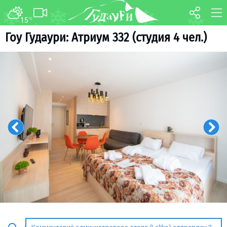
15
°C
ФОРУМ
КАРТА
Гоу Гудаури: Атриум 332 (студия 4 чел.)
О курорте
WEBCAM
Схема трасс
ТРАНСФЕР
Ски-пасс
Инструкторы
Прокат
Ски-сервис
Дети в Гудаури
Развлечения
Календарь событий
Телеграм-канал
Гудаури
INFO