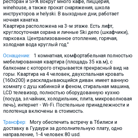
ресторан и SPA Вокруг много кафе, пиццерия,
Что пить?
winehouse, а также прокат снаряжения, школа
инструкторов и helyski. В выходные дни, работает
Деньги
ночная канатка.
Мобильная связь
Квартира расположена на 3-м этаже. Есть лифт,
круглосуточная охрана и личные Ski депо (шкафчики),
Галерея
парковка. Централизованное отопление, горячая,
Отчеты
холодная вода круглый год."
Безопасность
Оснащение:
1 комнатная, комфортабельная полностью
мебeлированная квартира (площадь 35 кв.м), с
балконам с которого открывается прекрасный вид на
горы. Квартира на 4 человек, двухспальная кровать
(160х200) и раскладывающийся диван. имеет ванную
комнату с душ кабинкой и феном, стиральная машина,
LCD телевизор, полностью оборудованную кухню
(посуда, эл.чайник, холодильник, плита, микроволновая
печь), интернет - Wi-Fi. Постельные принадлежности и
полотенца включены в стоимость.
Трансфер:
Могу обеспечить встречу в Тбилиси и
доставку в Гудаури за дополнительную плату, одно
направление, 1-4 человек 80 usd.