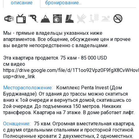
описание
бронирование...
ПРОЖИВАНИЕ
Мы - прямые владельцы указанных ниже
апартаментов. Все общение, обсуждение цен и прочее
Квартиры
вы ведете непосредственно с владельцами .
Коттеджи
Эта квартира продается. 75 квм - 85 000 USD
Отели
см видео
https://drive.google.com/file/d/1T1oo92Vpz0F9fgX8CvWHo
%
Горячие предложения
usp=drive_link
Долгосрочная аренда
Месторасположение:
Комплекс Penta Invest (Дом
Казбеги
Бурджанадзе). От здания до трассы можно скатиться
вниз к 1ой очереди и вернуться домой, скатившись со
Другое
2ой очереди. До подъемника 150 метров. Никаких
трансферов. Квартира на 7 этаже. В доме работает лифт.
ГРУЗИЯ
Оснащение:
75 квм. Огромная вместительная квартира,
О Грузии
с двумя отдельными спальнями и просторной гостиной.
Визы и Документы
Полноценные кровати: 2 двухместных, 2 одноместных.