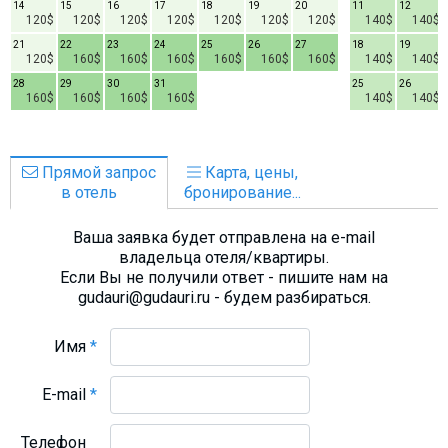
14
15
16
17
18
19
20
11
12
120$
120$
120$
120$
120$
120$
120$
140$
140$
21
22
23
24
25
26
27
18
19
120$
160$
160$
160$
160$
160$
160$
140$
140$
28
29
30
31
25
26
160$
160$
160$
160$
140$
140$
Прямой запрос
Карта, цены,
в отель
бронирование...
Ваша заявка будет отправлена на e-mail
владельца отеля/квартиры.
Если Вы не получили ответ - пишите нам на
gudauri@gudauri.ru - будем разбираться.
Имя
*
E-mail
*
Телефон