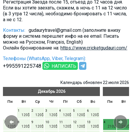
Регистрация Заезда после 15, отъезд до 12 часов дня.
Если вы хотите заехать, скажем, в ночь с 11 на 12 число
(в 3 утра 12 числа), необходимо бронировать с 11 числа,
а не с 12.
Контакты:
gudaurytravel@gmail.com (заполните внизу
форму и система перешлет инфо на ее email. Писать
можно на Русском, Français, English)
Онлайн бронирование на:
https://www.cricketgudauri.com/
Телефоны (WhatsApp, Viber, Telegram):
+995591225748
НАПИСАТЬ
Календарь обновлен 22 июля 2026
Декабрь
2026
Пн
Вт
Ср
Чт
Пт
Сб
Вс
Пн
Вт
1
2
3
4
5
6
120$
120$
120$
120$
120$
120$
7
8
9
10
11
12
13
4
5
120$
120$
120$
120$
120$
120$
120$
210$
210$