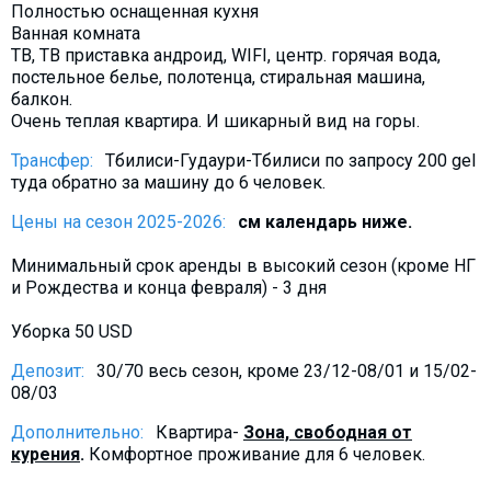
Полностью оснащенная кухня
Что пить?
Ванная комната
Деньги
ТВ, ТВ приставка андроид, WIFI, центр. горячая вода,
постельное белье, полотенца, стиральная машина,
Мобильная связь
балкон.
Галерея
Очень теплая квартира. И шикарный вид на горы.
Отчеты
Трансфер:
Тбилиси-Гудаури-Тбилиси по запросу 200 gel
туда обратно за машину до 6 человек.
Безопасность
Цены на сезон 2025-2026:
см календарь ниже.
Минимальный срок аренды в высокий сезон (кроме НГ
и Рождества и конца февраля) - 3 дня
Уборка 50 USD
Депозит:
30/70 весь сезон, кроме 23/12-08/01 и 15/02-
08/03
Дополнительно:
Квартира-
Зона, свободная от
курения
.
Комфортное проживание для 6 человек.