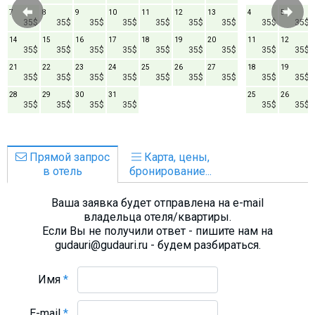
7
8
9
10
11
12
13
4
5
35$
35$
35$
35$
35$
35$
35$
35$
35$
14
15
16
17
18
19
20
11
12
35$
35$
35$
35$
35$
35$
35$
35$
35$
21
22
23
24
25
26
27
18
19
35$
35$
35$
35$
35$
35$
35$
35$
35$
28
29
30
31
25
26
35$
35$
35$
35$
35$
35$
Прямой запрос
Карта, цены,
в отель
бронирование...
Ваша заявка будет отправлена на e-mail
владельца отеля/квартиры.
Если Вы не получили ответ - пишите нам на
gudauri@gudauri.ru - будем разбираться.
Имя
*
E-mail
*