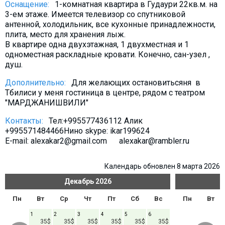
Оснащение:
1-комнатная квартира в Гудаури 22кв.м. на
Что пить?
3-ем этаже. Имеется телевизор со спутниковой
Деньги
антенной, холодильник, все кухонные принадлежности,
плита, место для хранения лыж.
Мобильная связь
В квартире одна двухэтажная, 1 двухместная и 1
Галерея
одноместная раскладные кровати. Конечно, сан-узел ,
душ.
Отчеты
Дополнительно:
Для желающих остановитьсяня в
Безопасность
Тбилиси у меня гостиница в центре, рядом с театром
"МАРДЖАНИШВИЛИ"
Контакты:
Тел:+995577436112 Алик
+995571484466Нино skype: ikar199624
E-mail: alexakar2@gmail.com alexakar@rambler.ru
Календарь обновлен 8 марта 2026
Декабрь
2026
Пн
Вт
Ср
Чт
Пт
Сб
Вс
Пн
Вт
1
2
3
4
5
6
35$
35$
35$
35$
35$
35$