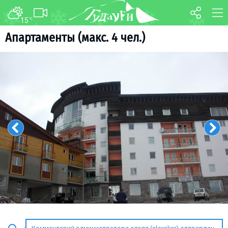
15
°C
ФОРУМ
КАРТА
Апартаменты (макс. 4 чел.)
О курорте
WEBCAM
Схема трасс
ТРАНСФЕР
Ски-пасс
Инструкторы
Прокат
Ски-сервис
Дети в Гудаури
Развлечения
Календарь событий
Телеграм-канал
Гудаури
INFO