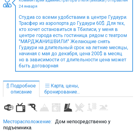
Комментарий администратора отеля (alexakar) отправлен
24 января
Студиа со всеми удобствами в центре Гудаури.
Трасфер из аэропорта до Гудаури 60$. Для тех,
кто хочет остановиться в Тбилиси, у меня в
ПРОЖИВАНИЕ
центре города есть гостиница. рядом с театром
"МАРДЖАНИШВИЛИ" Желающие снять
Квартиры
Гудаури на длительный срок на летние месяцы,
Коттеджи
начиная с мая до декабря, цена 200$ в месяц.
но в зависимости от длительности цена может
Отели
быть договорная
%
Горячие предложения
Долгосрочная аренда
Подробное
Карта, цены,
Казбеги
описание
бронирование...
Другое
ГРУЗИЯ
Месторасположение:
Дом непосредственно у
О Грузии
подъемника.
Визы и Документы