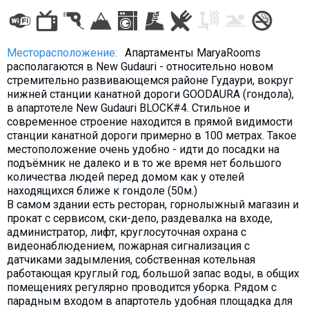
Месторасположение:
Апартаменты MaryaRooms
располагаются в New Gudauri - относительно новом
стремительно развивающемся районе Гудаури, вокруг
нижней станции канатной дороги GOODAURA (гондола),
в апартотеле New Gudauri BLOCK#4. Стильное и
современное строение находится в прямой видимости
станции канатной дороги примерно в 100 метрах. Такое
местоположение очень удобно - идти до посадки на
подъёмник не далеко и в то же время нет большого
количества людей перед домом как у отелей
находящихся ближе к гондоле (50м.)
В самом здании есть ресторан, горнолыжный магазин и
прокат с сервисом, ски-депо, раздевалка на входе,
администратор, лифт, круглосуточная охрана с
видеонаблюдением, пожарная сигнализация с
датчиками задымления, собственная котельная
работающая круглый год, большой запас воды, в общих
помещениях регулярно проводится уборка. Рядом с
парадным входом в апартотель удобная площадка для