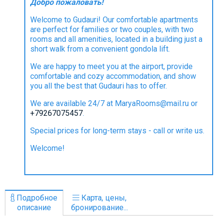
Добро пожаловать!
Что пить?
Welcome to Gudauri! Our comfortable apartments
Деньги
are perfect for families or two couples, with two
Мобильная связь
rooms and all amenities, located in a building just a
short walk from a convenient gondola lift.
Галерея
We are happy to meet you at the airport, provide
Отчеты
comfortable and cozy accommodation, and show
Безопасность
you all the best that Gudauri has to offer.
We are available 24/7 at MaryaRooms@mail.ru or
+79267075457
.
Special prices for long-term stays - call or write us.
Welcome!
Подробное
Карта, цены,
описание
бронирование...