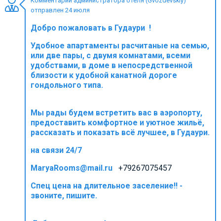
Комментарий администратора отеля (Gvozdevskiy)
отправлен 24 июля
Добро пожаловать в Гудаури !
Удобное апартаменты расчитаные на семью,
ПРОЖИВАНИЕ
или две пары, с двумя комнатами, всеми
удобствами, в доме в непосредственной
Квартиры
близости к удобной канатной дороге
Коттеджи
гондольного типа.
Отели
Мы рады будем встретить вас в аэропорту,
%
Горячие предложения
предоставить комфортное и уютное жильё,
Долгосрочная аренда
рассказать и показать всё лучшее, в Гудаури.
Казбеги
на связи 24/7
Другое
MaryaRooms@mail.ru
+79267075457
ГРУЗИЯ
Спец цена на длительное заселение!! -
звоните, пишите.
О Грузии
Визы и Документы