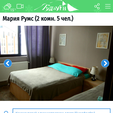
15
°C
ФОРУМ
КАРТА
Мария Румс (2 комн. 5 чел.)
О курорте
WEBCAM
Схема трасс
ТРАНСФЕР
Ски-пасс
Инструкторы
Прокат
Ски-сервис
Дети в Гудаури
Развлечения
Календарь событий
Телеграм-канал
Гудаури
INFO