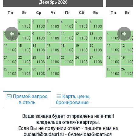
Декабрь
2026
Пн
Вт
Ср
Чт
Пт
Сб
Вс
Пн
Вт
1
2
3
4
5
6
110$
110$
110$
110$
110$
110$
7
8
9
10
11
12
13
4
5
110$
110$
110$
110$
110$
110$
110$
110$
110$
14
15
16
17
18
19
20
11
12
110$
110$
110$
110$
110$
110$
110$
110$
110$
21
22
23
24
25
26
27
18
19
110$
110$
110$
110$
110$
110$
110$
110$
110$
28
29
30
31
25
26
110$
110$
110$
110$
110$
110$
Прямой запрос
Карта, цены,
в отель
бронирование...
Ваша заявка будет отправлена на e-mail
владельца отеля/квартиры.
Если Вы не получили ответ - пишите нам на
gudauri@gudauri.ru - будем разбираться.