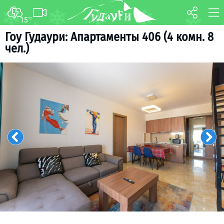
15
°C
ФОРУМ
КАРТА
Гоу Гудаури: Апартаменты 406 (4 комн. 8
чел.)
О курорте
WEBCAM
Схема трасс
ТРАНСФЕР
Ски-пасс
Инструкторы
Прокат
Ски-сервис
Дети в Гудаури
Развлечения
Календарь событий
Телеграм-канал
Гудаури
INFO