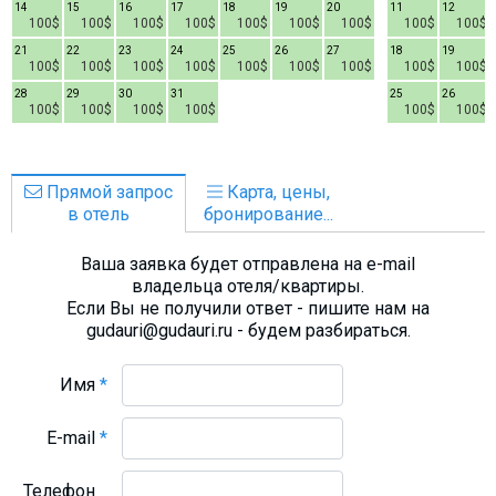
14
15
16
17
18
19
20
11
12
100$
100$
100$
100$
100$
100$
100$
100$
100$
21
22
23
24
25
26
27
18
19
100$
100$
100$
100$
100$
100$
100$
100$
100$
28
29
30
31
25
26
100$
100$
100$
100$
100$
100$
Прямой запрос
Карта, цены,
в отель
бронирование...
Ваша заявка будет отправлена на e-mail
владельца отеля/квартиры.
Если Вы не получили ответ - пишите нам на
gudauri@gudauri.ru - будем разбираться.
Имя
*
E-mail
*
Телефон