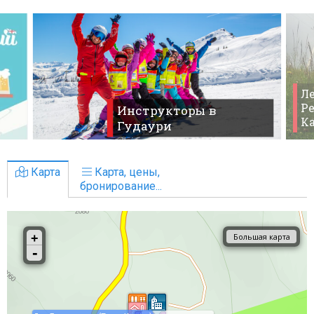
Ле
Ре
Инструкторы в
К
Гудаури
Карта
Карта, цены,
бронирование...