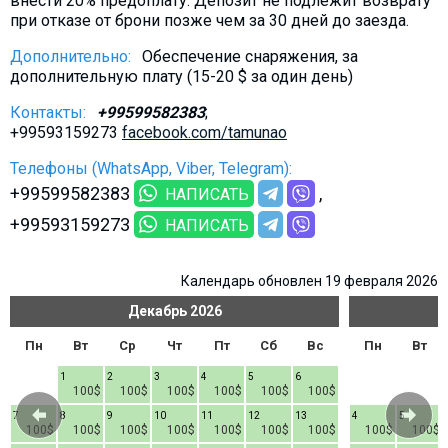
внести 20% предоплату. Депозит не подлежит возврату
при отказе от брони позже чем за 30 дней до заезда.
Дополнительно:
Обеспечение снаряжения, за
дополнительную плату (15-20 $ за один день)
Контакты:
+99599582383
;
+99593159273
facebook.com/tamunao
Телефоны (WhatsApp, Viber, Telegram):
+99599582383
НАПИСАТЬ
+99593159273
НАПИСАТЬ
Календарь обновлен 19 февраля 2026
Декабрь
2026
Пн
Вт
Ср
Чт
Пт
Сб
Вс
Пн
Вт
1
2
3
4
5
6
100$
100$
100$
100$
100$
100$
7
8
9
10
11
12
13
4
5
100$
100$
100$
100$
100$
100$
100$
100$
100$