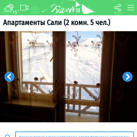
15
°C
ФОРУМ
КАРТА
Апартаменты Сали (2 комн. 5 чел.)
О курорте
WEBCAM
Схема трасс
ТРАНСФЕР
Ски-пасс
Инструкторы
Прокат
Ски-сервис
Дети в Гудаури
Развлечения
Календарь событий
Телеграм-канал
Гудаури
INFO