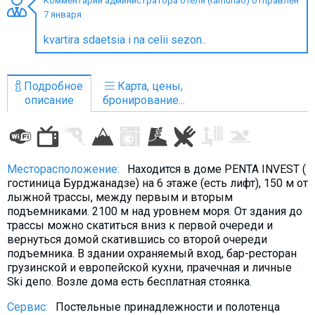
Комментарий администратора отеля (tamunao) отправлен
7 января
kvartira sdaetsia i na celii sezon..
ПРОЖИВАНИЕ
Подробное
Карта, цены,
Квартиры
описание
бронирование...
Коттеджи
Отели
%
Горячие предложения
Месторасположение:
Находится в доме PENTA INVEST (
гостиница Бурджанадзе) на 6 этаже (есть лифт), 150 м от
Долгосрочная аренда
лыжной трассы, между первым и вторым
Казбеги
подъемниками. 2100 м над уровнем моря. От здания до
трассы можно скатиться вниз к первой очереди и
Другое
вернуться домой скатившись со второй очереди
подъемника. В здании охраняемый вход, бар-ресторан
ГРУЗИЯ
грузинской и европейской кухни, прачечная и личные
Ski депо. Возле дома есть бесплатная стоянка.
О Грузии
Визы и Документы
Сервис:
Постельные принадлежности и полотенца