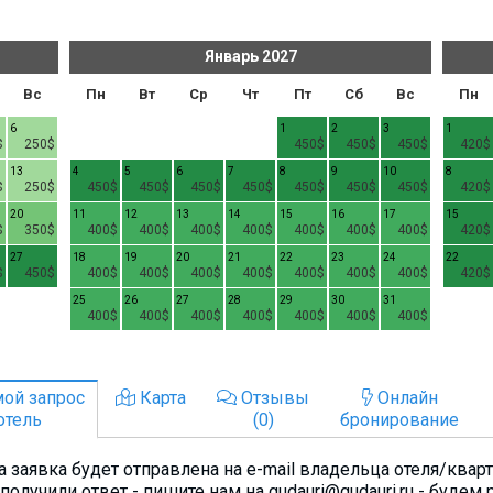
Январь
2027
Вс
Пн
Вт
Ср
Чт
Пт
Сб
Вс
Пн
6
1
2
3
1
$
250$
450$
450$
450$
420$
13
4
5
6
7
8
9
10
8
$
250$
450$
450$
450$
450$
450$
450$
450$
420$
20
11
12
13
14
15
16
17
15
$
350$
400$
400$
400$
400$
400$
400$
400$
420$
27
18
19
20
21
22
23
24
22
$
450$
400$
400$
400$
400$
400$
400$
400$
420$
25
26
27
28
29
30
31
400$
400$
400$
400$
400$
400$
400$
ой запрос
Карта
Отзывы
Онлайн
отель
(0)
бронирование
 заявка будет отправлена на e-mail владельца отеля/квар
получили ответ - пишите нам на gudauri@gudauri.ru - будем 