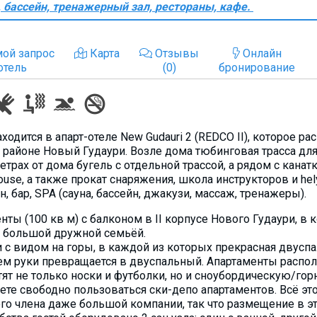
, бассейн, тренажерный зал,
рестораны, кафе.
ой запрос
Карта
Отзывы
Онлайн
отель
(0)
бронирование
ходится в апарт-отеле New Gudauri 2 (REDCO II), которое р
 районе Новый Гудаури. Возле дома тюбинговая трасса для 
етрах от дома бугель с отдельной трассой, а рядом с канат
ouse, а также прокат снаряжения, школа инструкторов и hel
н, бар, SPA (сауна, бассейн, джакузи, массаж, тренажеры).
ты (100 кв м) с балконом в II корпусе Нового Гудаури, в
и большой дружной семьёй.
 с видом на горы, в каждой из которых прекрасная двуспал
м руки превращается в двуспальный. Апартаменты распо
ят не только носки и футболки, но и сноубордическую/го
те свободно пользоваться ски-депо апартаментов. Всё это
го члена даже большой компании, так что размещение в эт