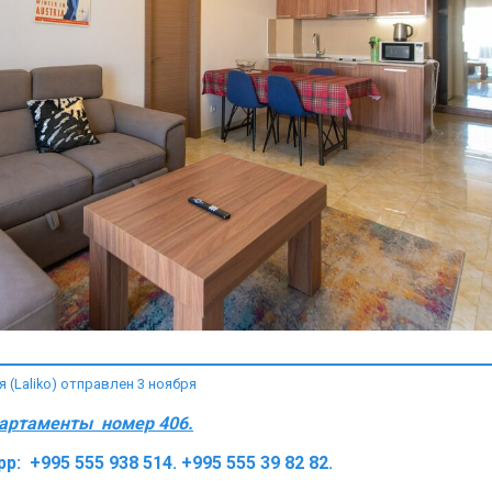
(Laliko) отправлен 3 ноября
партаменты номер 406.
pp: +995 555 938 514. +995 555 39 82 82.