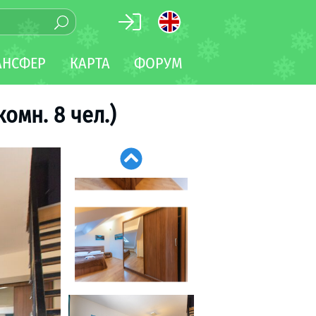
АНСФЕР
КАРТА
ФОРУМ
омн. 8 чел.)