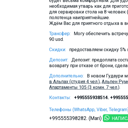
будет весьма комфортным. Для удобс
необходимая утварь как для пригото
для сервировки стола на 8 человек 
полотенца наиприятнейшие.
Ждём Вас для приятного отдыха в 
Трансфер:
Могу обеспечить встречу
90 usd.
Скидки:
предоставляем скидку 5% п
Депозит:
Депозит: предоплата сост
возврату при отказе от брони, сдел
Дополнительно:
В новом Гудаури м
в Альпах (студия 4 чел.)
,
Альпен Румс
Апартаменты 105 (3 комн. 7 чел.)
.
Контакты:
+995555938514. +995555
Телефоны (WhatsApp, Viber, Telegram)
+995555398282. (Mari)
НАПИС