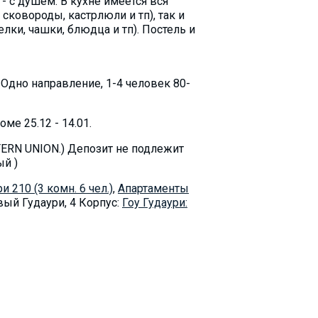
- с душем. В кухне имеется вся
сковороды, кастрлюли и тп), так и
лки, чашки, блюдца и тп). Постель и
 Oдно направление, 1-4 человек 80-
е 25.12 - 14.01.
TERN UNION.) Депозит не подлежит
ый )
 210 (3 комн. 6 чел.)
,
Aпартаменты
вый Гудаури, 4 Корпус:
Гоу Гудаури: