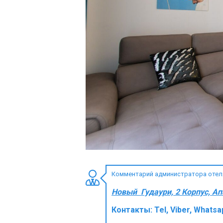
ПРОЖИВАНИЕ
Квартиры
Коттеджи
Отели
%
Горячие предложения
Долгосрочная аренда
Казбеги
Другое
Комментарий администратора отеля 
ГРУЗИЯ
Новый Гудаури, 2 Корпус, А
О Грузии
Контакты:
Tel, Viber, Whatsa
Визы и Документы