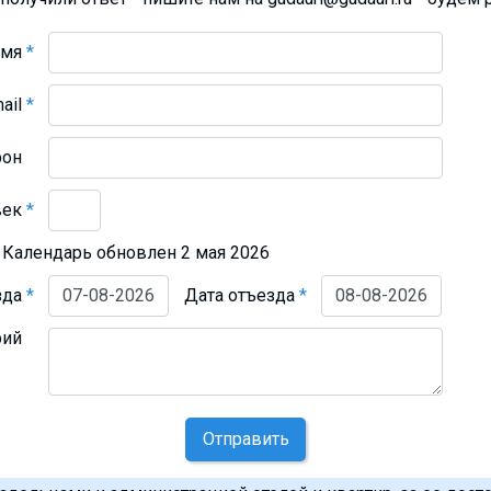
Имя
*
mail
*
фон
век
*
Календарь обновлен 2 мая 2026
зда
*
Дата отъезда
*
рий
Отправить