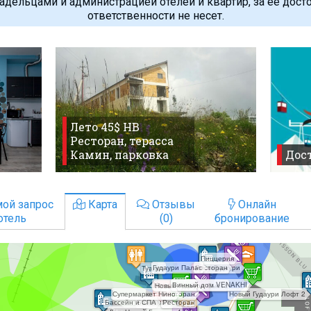
дельцами и администрацией отелей и квартир, за ее дост
ответственности не несет.
Лето 45$ HB
Ресторан, терасса
Камин, парковка
Дост
ой запрос
Карта
Отзывы
Онлайн
отель
(0)
бронирование