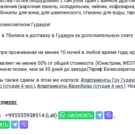
тва гостей оборудовано 2 сан узла: один с ванной, другой 
вления (варочная панель, холодильник, чайник, кофеварка, 
(бокалы для вина, для шампанского, стаканы для воды, таре
великолепном Гудаури!
 в Тбилиси и доставку в Гудаури за дополнительную плату.
ри проживании не менее 10 ночей в любое время года, кром
авляет не менее 50% от общей стоимости. (Юнистрим, WES
анном позже, чем за 30 дней до заезда.(Тариф Безвозвратн
ы также сдаем: в этом же корпусе:
Апартаменты Гоу Гудаури
 (студия 4 чел.)
,
Апартаменты AlpenRelax (студия 4 чел.)
. Но
398282.
+995555938514 (Lali)
:
НАПИСАТЬ
АТЬ