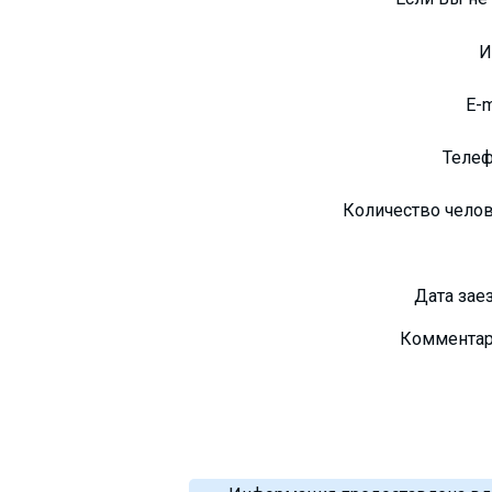
E-
Теле
Количество чело
Дата зае
Коммента