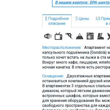
В нашем корпусе: SPA-центр
Что пить?
Деньги
Подробное
Цены
Прям
Мобильная связь
описание
в 
Галерея
Отчеты
Безопасность
Месторасположение:
Апартамент на
капсульного подъёмника (Gondola) в
только хочет встать на лыжи в ста м
Вокруг много кафе, пиццерия, wineh
ночная канатка. В отеле есть рестора
Оснащение:
Двухэтажные апартамен
остановиться компанией друзей ил
В апартаментах 3 отдельных спальни
диваном, который лёгким движение
встроенных шкафов, которые вмест
для хранения оборудования Вы може
свободного пространства для каждо