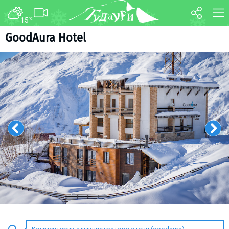
15
°C
ФОРУМ
КАРТА
GoodAura Hotel
О курорте
WEBCAM
Схема трасс
ТРАНСФЕР
Ски-пасс
Инструкторы
Прокат
Ски-сервис
Дети в Гудаури
Развлечения
Календарь событий
Телеграм-канал
Гудаури
INFO