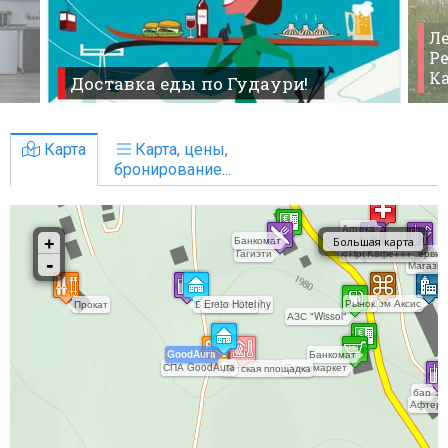
Ле
Ре
К
Доставка еды по Гудаури!
Карта
Карта, цены,
бронирование...