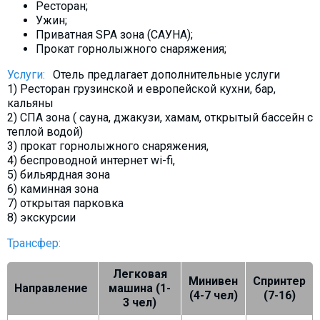
Ресторан;
Ужин;
Приватная SPA зона (САУНА);
Прокат горнолыжного снаряжения;
Услуги:
Отель предлагает дополнительные услуги
1) Ресторан грузинской и европейской кухни, бар,
кальяны
2) СПА зона ( сауна, джакузи, хамам, открытый бассейн с
теплой водой)
3) прокат горнолыжного снаряжения,
4) беспроводной интернет wi-fi,
5) бильярдная зона
6) каминная зона
7) открытая парковка
8) экскурсии
Трансфер:
Легковая
Минивен
Спринтер
Направление
машина (1-
(4-7 чел)
(7-16)
3 чел)