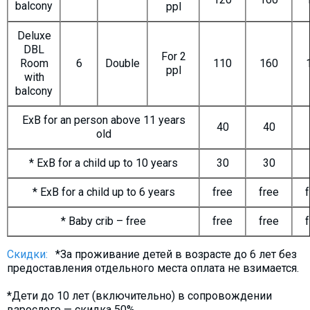
balcony
ppl
Deluxe
DBL
For 2
Room
6
Double
110
160
ppl
with
balcony
ExB for an person above 11 years
40
40
old
* ExB for a child up to 10 years
30
30
* ExB for a child up to 6 years
free
free
* Baby crib – free
free
free
Скидки:
*За проживание детей в возрасте до 6 лет без
предоставления отдельного места оплата не взимается.
*Дети до 10 лет (включительно) в сопровождении
взрослого — скидка 50%.