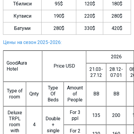
Тбилиси
95$
120$
180$
Кутаиси
190$
220$
280$
Батуми
280$
330$
420$
Цены на сезон 2025-2026:
2026
GoodAura
Price USD
Hotel
21.03-
28.12-
08
27.12
07.01
2
Type
Amount
Type of
Qnty
Of
of
BB
BB
room
Beds
People
For 3
Deluxe
135
200
ppl
TRPL
Double
room
4
+
with
single
For 2
120
160