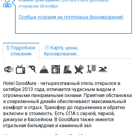
Комментарий администратора отеля (goodaura)
отправлен 28 ноября
Особые условия на групповые бронирования!
.
ПРОЖИВАНИЕ
Квартиры
Подробное
Карта, цены,
Коттеджи
описание
бронирование...
Отели
%
Горячие предложения
Долгосрочная аренда
Hotel GoodAura - четырехэтажный отель открылся в
Казбеги
октябре 2013 года, отличается чудесным видом и
огромными панорамными окнами. Приятная обстановка
Другое
и современный дизайн обеспечивают максимальный
комфорт и отдых. Трансфер до подъемника и обратно
ГРУЗИЯ
включен в стоимость. Есть СПА с сауной, парной,
джакузи и бассейном. В GoodAura также имеется
О Грузии
отдельная бильярдная и каминный зал.
Визы и Документы