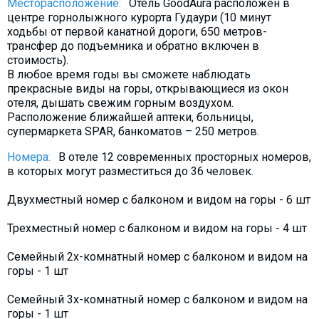
Месторасположение:
Отель GoodAura расположен в
Что пить?
центре горнолыжного курорта Гудаури (10 минут
ходьбы от первой канатной дороги, 650 метров-
Деньги
трансфер до подъемника и обратно включен в
Мобильная связь
стоимость).
В любое время годы вы сможете наблюдать
Галерея
прекрасные виды на горы, открывающиеся из окон
Отчеты
отеля, дышать свежим горным воздухом.
Расположение ближайшей аптеки, больницы,
Безопасность
супермаркета SPAR, банкоматов – 250 метров.
Номера:
В отеле 12 современных просторных номеров,
в которых могут разместиться до 36 человек.
Двухместный номер с балконом и видом на горы - 6 шт
Трехместный номер с балконом и видом на горы - 4 шт
Семейный 2х-комнатный номер с балконом и видом на
горы - 1 шт
Семейный 3х-комнатный номер с балконом и видом на
горы - 1 шт