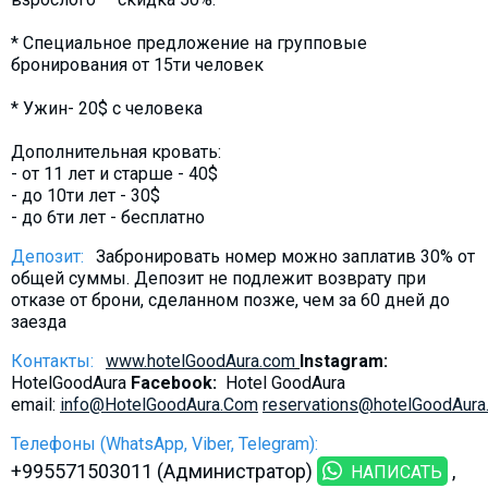
* Специальное предложение на групповые
бронирования от 15ти человек
* Ужин- 20$ с человека
Дополнительная кровать:
- от 11 лет и старше - 40$
- до 10ти лет - 30$
- до 6ти лет - бесплатно
Депозит:
Забронировать номер можно заплатив 30% от
общей суммы. Депозит не подлежит возврату при
отказе от брони, сделанном позже, чем за 60 дней до
заезда
Контакты:
www.hotelGoodAura.com
Instagram:
HotelGoodAura
Facebook:
Hotel GoodAura
email:
info@HotelGoodAura.Com
reservations@hotelGoodAur
Телефоны (WhatsApp, Viber, Telegram):
+995571503011 (Администратор)
НАПИСАТЬ