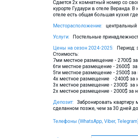
Сдается 2х комнатный номер со сво
Что пить?
курорте Гудаури в отеле Веранда. В
Деньги
отеле есть общая большая кухня гд
Мобильная связь
Месторасположение:
центральный 
Галерея
Услуги:
Постельные принадлежности
Отчеты
Цены на сезон 2024-2025:
Период:
Безопасность
Стоимость:
7ми местное размещение - 2700$ за
6ти местное размещение - 2600$ за
5ти местное размещение - 2500$ за
4х местное размещение -2400$ за 
3х местное размещение - 2300$ за 
2х местное размещение - 2000$ за н
Депозит:
Забронировать квартиру м
сделанном позже, чем за 30 дней до
Телефоны (WhatsApp, Viber, Telegram)