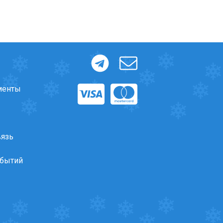
менты
вязь
обытий