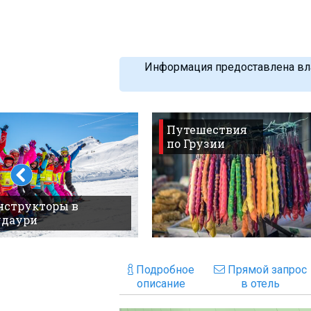
Информация предоставлена вла
Путешествия
по Грузии
нструкторы в
удаури
Подробное
Прямой запрос
описание
в отель