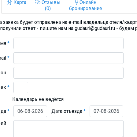
Карта
Отзывы
Онлайн
(0)
бронирование
 заявка будет отправлена на e-mail владельца отеля/квар
получили ответ - пишите нам на gudauri@gudauri.ru - будем 
Имя
*
mail
*
фон
век
*
Календарь не ведётся
зда
*
Дата отъезда
*
рий