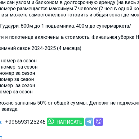
им сан узлом и балконом в долгосрочную аренду (на весь
 номере размещается максимум 7 человек (2 чел в одной ком
е вы можете самостоятельно готовить и общая зона где мо
Гудаури, 800м до 1 подьемника, 400м до супермаркета/
 и полотенца включены в стоимость. Финальная уборка Н
 зимний сезон 2024-2025 (4 месяца)
 номер за сезон
 номер за сезон
 номер за сезон
номер за сезон
номер за сезон
омер за сезон
ожно заплатив 50% от общей суммы. Депозит не подлежит 
 заезда.
+995593125246
:
НАПИСАТЬ