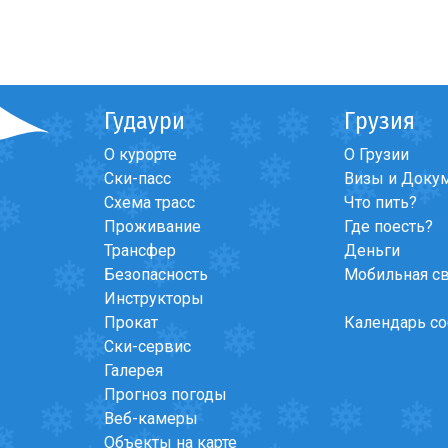
Гудаури
Грузия
О курорте
О Грузии
Ски-пасс
Визы и Доку
Схема трасс
Что пить?
Проживание
Где поесть?
Трансфер
Деньги
Безопасность
Мобильная с
Инструкторы
Прокат
Календарь с
Ски-сервис
Галерея
Прогноз погоды
Веб-камеры
Объекты на карте