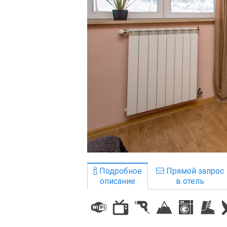
ПРОЖИВАНИЕ
Квартиры
Коттеджи
Отели
%
Горячие предложения
Долгосрочная аренда
Казбеги
Другое
Подробное
Прямой запрос
описание
в отель
ГРУЗИЯ
О Грузии
Визы и Документы