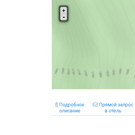
Подробное
Прямой запрос
описание
в отель