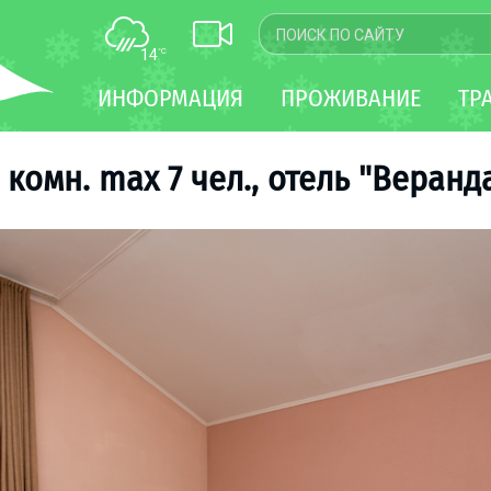
14
°C
КАРТА
ИНФОРМАЦИЯ
ПРОЖИВАНИЕ
ТР
WEBCAM
ТРАНСФЕР
 комн. max 7 чел., отель "Веранд