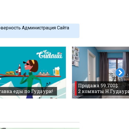
оверность Администрация Сайта
Продажа 59.700$
авка еды по Гудаури!
2 комнаты Н.Гудаур