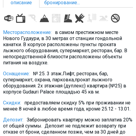
описание
бронирование...
ПРОЖИВАНИЕ
Месторасположение:
в самом престижном месте
Нового Гудаури, в 30 метрах от станции гондольной
Квартиры
канатки. В корпусе расположены пункты проката
лыжного оборудования, супермаркет, ресторан, бар. В
Коттеджи
непосредственной близости расположены объекты
Отели
питания на воздухе.
%
Горячие предложения
Оснащение:
№ 25. 3 этаж.Лифт, ресторан, бар,
Долгосрочная аренда
супермаркет, охрана, парковка,прокат лыжного
оборудования. 2х этажная (дуплекс) квартира (№25) в
Казбеги
корпусе Gudauri Palace площадью 45 кв м.
Другое
Скидки:
предоставляем скидку 5% при проживании не
менее 8 ночей в любое время года, кроме 25.12 - 13.01.
ГРУЗИЯ
Депозит:
Забронировать квартиру можно заплатив 20%
О Грузии
от общей суммы. Депозит не подлежит возврату при
Визы и Документы
отказе от брони, сделанном позже, чем за 30 дней до