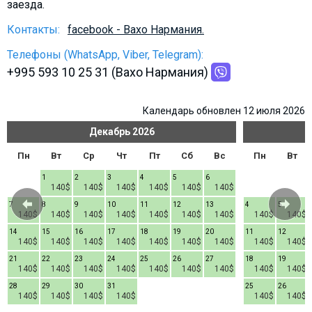
заезда.
Что пить?
Контакты:
facebook - Вахо Нармания.
Деньги
Мобильная связь
Телефоны (WhatsApp, Viber, Telegram):
+995 593 10 25 31 (Вахо Нармания)
Галерея
Отчеты
Календарь обновлен 12 июля 2026
Безопасность
Декабрь
2026
Пн
Вт
Ср
Чт
Пт
Сб
Вс
Пн
Вт
1
2
3
4
5
6
140$
140$
140$
140$
140$
140$
7
8
9
10
11
12
13
4
5
140$
140$
140$
140$
140$
140$
140$
140$
140$
14
15
16
17
18
19
20
11
12
140$
140$
140$
140$
140$
140$
140$
140$
140$
21
22
23
24
25
26
27
18
19
140$
140$
140$
140$
140$
140$
140$
140$
140$
28
29
30
31
25
26
140$
140$
140$
140$
140$
140$