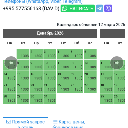
Телефоны (WhatsApp, Viber, Telegram):
+995 577556163 (DAVID)
НАПИСАТЬ
Календарь обновлен 12 марта 2026
Декабрь
2026
Пн
Вт
Ср
Чт
Пт
Сб
Вс
Пн
Вт
1
2
3
4
5
6
130$
130$
130$
130$
130$
130$
7
8
9
10
11
12
13
4
5
130$
130$
130$
130$
130$
130$
130$
130$
130$
14
15
16
17
18
19
20
11
12
130$
130$
130$
130$
130$
130$
130$
130$
130$
21
22
23
24
25
26
27
18
19
130$
130$
130$
130$
130$
130$
130$
130$
130$
28
29
30
31
25
26
130$
130$
130$
130$
130$
130$
Прямой запрос
Карта, цены,
в отель
бронирование...