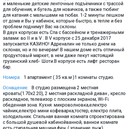
и маленькие детские ленточные подъёмники с трассой
Что пить?
для обучения, и бугель для новичков, а также тюбинг
Деньги
для катания с малышами на тюбах. 1-2 минуты пешком
от дома и Вы у кабинок, которые быстро, в тепле и без
Мобильная связь
проблем поднимут Вас на склоны.
Галерея
В двух корпусах есть Спа с бассейном и тренажерными
залами: во II и в V . В V корпусе с 25 декабря 2017
Отчеты
запускается КАЗИНО! Адреналин не только днем на
Безопасность
склонах, но и по вечерам! В нашем доме есть отличный
продуктовый маркет, в нем даже пекут настоящий
грузинский хлеб- Шоти.В корпусе есть лифт .ресторан
бар.
Номера:
1 апартамент ( 35 кв.м )1 комнаты студио.
Оснащение:
В студио размещена 2 местная
кровать(1.70х2.20), 2 местная раскладной диван , кресло
раскладное, телевизор с плоским экраном, Wi-Fi.
обеденная зона. Кухня: микроволновкa,електро
чайник,електро мини кофеварка,тостер, електро плита,
холодильник. Стильная ванная комната спроектирована
с большой душевой кабинойванной, ваннои комнате
есть стиральная машина.фен. ( хранение лыж).