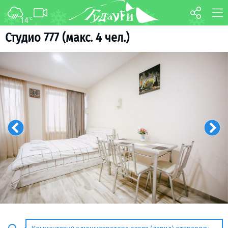
14
°C
ФОРУМ
КАРТА
Студио 777 (макс. 4 чел.)
О курорте
WEBCAM
Схема трасс
ТРАНСФЕР
Ски-пасс
Инструкторы
Прокат
Ски-сервис
Дети в Гудаури
Развлечения
Календарь событий
Телеграм-канал
Гудаури
INFO