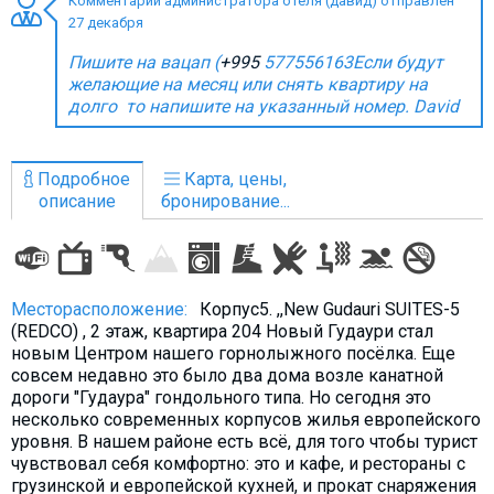
Комментарий администратора отеля (давид) отправлен
27 декабря
Пишите на вацап (
+995
577556163Если будут
желающие на месяц или снять квартиру на
долго то напишите на указанный номер. David
ПРОЖИВАНИЕ
Квартиры
Подробное
Карта, цены,
Коттеджи
описание
бронирование...
Отели
%
Горячие предложения
Долгосрочная аренда
Месторасположение:
Корпус5. ,,New Gudauri SUITES-5
Казбеги
(REDCO) , 2 этаж, квартира 204 Новый Гудаури стал
новым Центром нашего горнолыжного посёлка. Еще
Другое
совсем недавно это было два дома возле канатной
дороги "Гудаура" гондольного типа. Но сегодня это
ГРУЗИЯ
несколько современных корпусов жилья европейского
уровня. В нашем районе есть всё, для того чтобы турист
О Грузии
чувствовал себя комфортно: это и кафе, и рестораны с
Визы и Документы
грузинской и европейской кухней, и прокат снаряжения