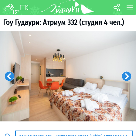
15
°C
ФОРУМ
КАРТА
Гоу Гудаури: Атриум 332 (студия 4 чел.)
О курорте
WEBCAM
Схема трасс
ТРАНСФЕР
Ски-пасс
Инструкторы
Прокат
Ски-сервис
Дети в Гудаури
Развлечения
Календарь событий
Телеграм-канал
Гудаури
INFO