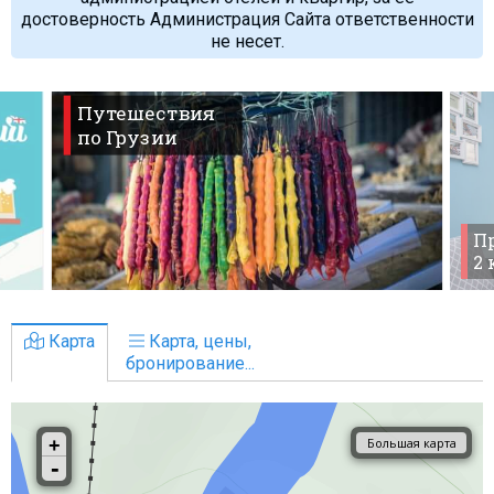
достоверность Администрация Сайта ответственности
не несет.
Путешествия
по Грузии
Пр
2
Карта
Карта, цены,
бронирование...