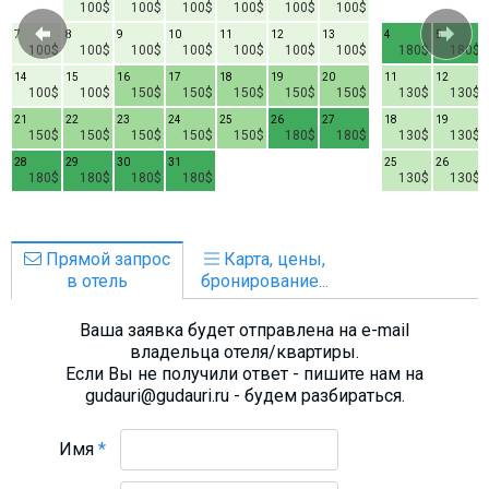
100$
100$
100$
100$
100$
100$
7
8
9
10
11
12
13
4
5
100$
100$
100$
100$
100$
100$
100$
180$
180$
14
15
16
17
18
19
20
11
12
100$
100$
150$
150$
150$
150$
150$
130$
130$
21
22
23
24
25
26
27
18
19
150$
150$
150$
150$
150$
180$
180$
130$
130$
28
29
30
31
25
26
180$
180$
180$
180$
130$
130$
Прямой запрос
Карта, цены,
в отель
бронирование...
Ваша заявка будет отправлена на e-mail
владельца отеля/квартиры.
Если Вы не получили ответ - пишите нам на
gudauri@gudauri.ru - будем разбираться.
Имя
*