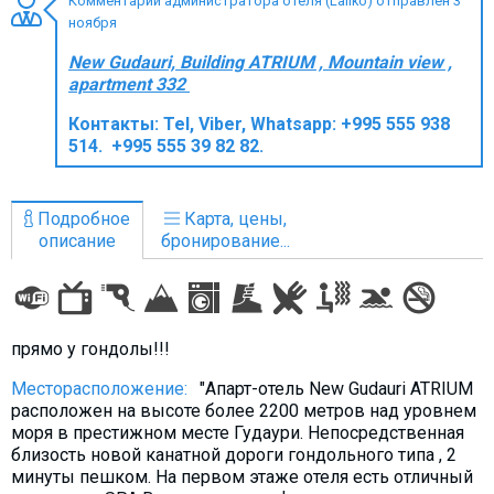
Комментарий администратора отеля (Laliko) отправлен 3
ноября
New Gudauri, Building ATRIUM , Mountain view ,
apartment 332
ПРОЖИВАНИЕ
Контакты:
Tel, Viber, Whatsapp: +995 555 938
514. +995 555 39 82 82.
Квартиры
Коттеджи
Подробное
Карта, цены,
Отели
описание
бронирование...
%
Горячие предложения
Долгосрочная аренда
Казбеги
прямо у гондолы!!!
Другое
Месторасположение:
"Апарт-отель New Gudauri ATRIUM
ГРУЗИЯ
расположен на высоте более 2200 метров над уровнем
моря в престижном месте Гудаури. Непосредственная
О Грузии
близость новой канатной дороги гондольного типа , 2
Визы и Документы
минуты пешком. На первом этаже отеля есть отличный