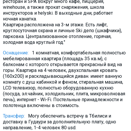
ресторан и SPA Вокруг много кафе, пиццерия,
Что пить?
winehouse, а также прокат снаряжения, школа
инструкторов и helyski. В выходные дни, работает
Деньги
ночная канатка.
Мобильная связь
Квартира расположена на 3-м этаже. Есть лифт,
круглосуточная охрана и личные Ski депо (шкафчики),
Галерея
парковка. Централизованное отопление, горячая,
Отчеты
холодная вода круглый год."
Безопасность
Оснащение:
1 комнатная, комфортабельная полностью
мебeлированная квартира (площадь 35 кв.м), с
балконам с которого открывается прекрасный вид на
горы. Квартира на 4 человек, двухспальная кровать
(160х200) и раскладывающийся диван. имеет ванную
комнату с душ кабинкой и феном, стиральная машина,
LCD телевизор, полностью оборудованную кухню
(посуда, эл.чайник, холодильник, плита, микроволновая
печь), интернет - Wi-Fi. Постельные принадлежности и
полотенца включены в стоимость.
Трансфер:
Могу обеспечить встречу в Тбилиси и
доставку в Гудаури за дополнительную плату, одно
направление, 1-4 человек 80 usd.