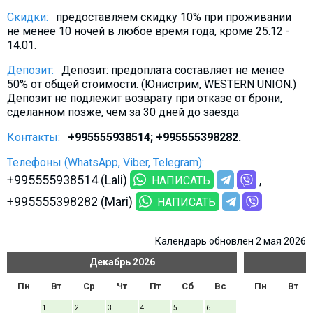
Скидки:
предоставляем скидку 10% при проживании
не менее 10 ночей в любое время года, кроме 25.12 -
14.01.
Депозит:
Депозит: предоплата составляет не менее
50% от общей стоимости. (Юнистрим, WESTERN UNION.)
Депозит не подлежит возврату при отказе от брони,
сделанном позже, чем за 30 дней до заезда
Контакты:
+995555938514; +995555398282.
Телефоны (WhatsApp, Viber, Telegram):
+995555938514 (Lali)
НАПИСАТЬ
+995555398282 (Mari)
НАПИСАТЬ
Календарь обновлен 2 мая 2026
Декабрь
2026
Пн
Вт
Ср
Чт
Пт
Сб
Вс
Пн
Вт
1
2
3
4
5
6