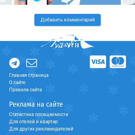
Добавить комментарий
ПРОЖИВАНИЕ
Квартиры
Коттеджи
Отели
%
Горячие предложения
Главная страница
Долгосрочная аренда
О сайте
Казбеги
Правила сайта
Другое
Реклама на сайте
ГРУЗИЯ
Статистика посещаемости
О Грузии
Для отелей и квартир
Для других рекламодателей
Визы и Документы