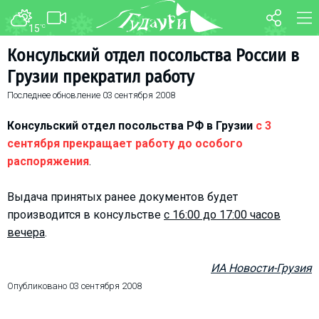
15
°C
ФОРУМ
КАРТА
Консульский отдел посольства России в
Грузии прекратил работу
О курорте
WEBCAM
Последнее обновление
03 сентября 2008
Схема трасс
ТРАНСФЕР
Ски-пасс
Консульский отдел посольства РФ в Грузии
с 3
Инструкторы
сентября прекращает работу до особого
распоряжения
.
Прокат
Ски-сервис
Выдача принятых ранее документов будет
Дети в Гудаури
производится в консульстве
с 16:00 до 17:00 часов
Развлечения
вечера
.
Календарь событий
ИА Новости-Грузия
Опубликовано
03 сентября 2008
Телеграм-канал
Гудаури
INFO