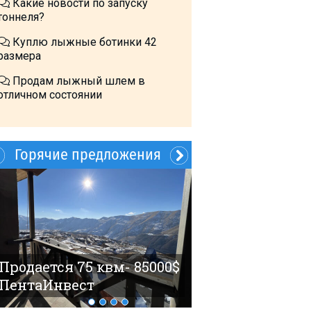
Какие новости по запуску
тоннеля?
Куплю лыжные ботинки 42
размера
Продам лыжный шлем в
отличном состоянии
Горячие предложения
Заказать Тран
Продается 75 квм- 85000$
ПентаИнвест