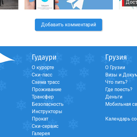
Дост
Добавить комментарий
Гудаури
Грузия
О курорте
О Грузии
Ски-пасс
Визы и Доку
Схема трасс
Что пить?
Проживание
Где поесть?
Трансфер
Деньги
Безопасность
Мобильная с
Инструкторы
Прокат
Календарь с
Ски-сервис
Галерея