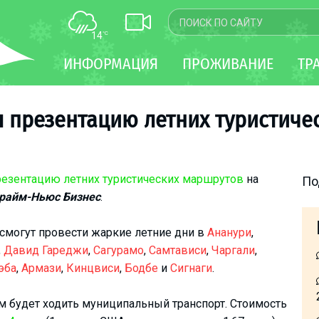
14
°C
КАРТА
ИНФОРМАЦИЯ
ПРОЖИВАНИЕ
ТР
WEBCAM
ТРАНСФЕР
 презентацию летних туристиче
резентацию летних туристических маршрутов
на
По
райм-Ньюс Бизнес
.
смогут провести жаркие летние дни в
Ананури
,
,
Давид Гареджи
,
Сагурамо
,
Самтависи
,
Чаргали
,
эба
,
Армази
,
Кинцвиси
,
Бодбе
и
Сигнаги
.
 будет ходить муниципальный транспорт. Стоимость