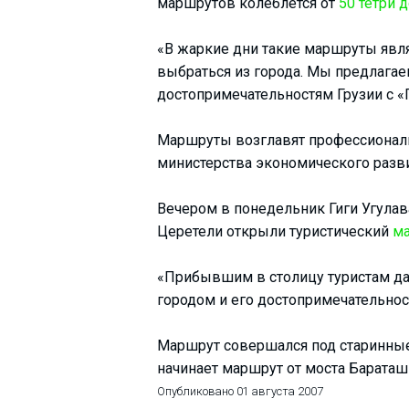
маршрутов колеблется от
50 тетри 
«В жаркие дни такие маршруты явл
выбраться из города. Мы предлага
ПРОЖИВАНИЕ
достопримечательностям Грузии с «
Квартиры
Маршруты возглавят профессиональ
Коттеджи
министерства экономического разви
Отели
Вечером в понедельник Гиги Угулав
%
Горячие предложения
Церетели открыли туристический
ма
Долгосрочная аренда
Казбеги
«Прибывшим в столицу туристам да
Другое
городом и его достопримечательност
ГРУЗИЯ
Маршрут совершался под старинные
О Грузии
начинает маршрут от моста Бараташ
Опубликовано
01 августа 2007
Визы и Документы