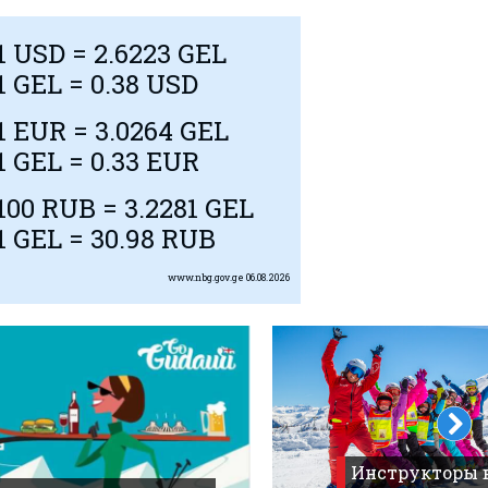
1
USD
= 2.6223 GEL
1 GEL = 0.38
USD
1
EUR
= 3.0264 GEL
1 GEL = 0.33
EUR
100
RUB
= 3.2281 GEL
1 GEL = 30.98
RUB
www.nbg.gov.ge
06.08.2026
Инструкторы 