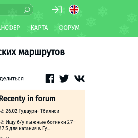
АНСФЕР
КАРТА
ФОРУМ
ских маршрутов
делиться
Recenty in forum
26.02.Гудаури- Тбилиси
Ищу б/у лыжные ботинки 27–
27.5 для катания в Гу...