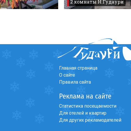
2 комнаты Н.Гудаури
Главная страница
О сайте
Правила сайта
Реклама на сайте
Статистика посещаемости
Для отелей и квартир
Для других рекламодателей