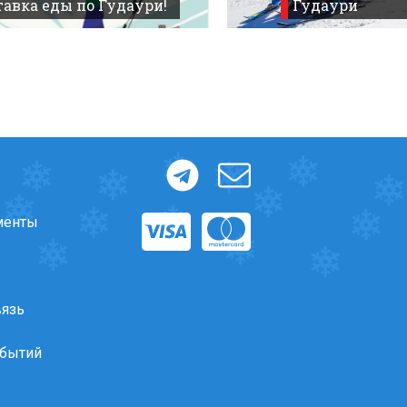
авка еды по Гудаури!
Гудаури
менты
вязь
обытий