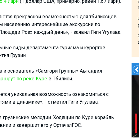
до 4 лари
(1 доллар США, примерно, равен 1.67 лари).
яются прекрасной возможностью для тбилиссцев
ем населению интереснейшие экскурсии по
Площади Роз» каждый день», - заявил Гиги Угулава.
ные гиды департамента туризма и курортов
тия Грузии.
а и основатель «Самгори Группы» Автандил
ршрут по реке Куре
в Тбилиси.
ется уникальная возможность ознакомиться с
ями в динамике», - отметил Гиги Угулава.
 грузинские мелодии. Ходящий по Куре корабль
вили и завершит его у ОртачалГЭС.
Летом?- в Грузию!!!!