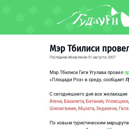
ФОРУМ
О курорте
Схема трасс
Мэр Тбилиси провел
Ски-пасс
Последнее обновление
01 августа 2007
Инструкторы
Прокат
Мэр Тбилиси Гиги Угулава провел
п
Ски-сервис
«Площади Роз» в среду, сообщает
П
Дети в Гудаури
Развлечения
С сегодняшнего дня все желающие 
Атени
,
Базалети
,
Бетания
,
Уплисцихе
Календарь событий
Шиомгвиме
,
Мцхета
,
Зедазени
,
Гвта
Телеграм-канал
По новым туристическим маршрутам
Гудаури
INFO