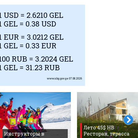
1
USD
= 2.6210 GEL
1 GEL = 0.38
USD
1
EUR
= 3.0212 GEL
1 GEL = 0.33
EUR
100
RUB
= 3.2024 GEL
1 GEL = 31.23
RUB
www.nbg.gov.ge
07.08.2026
Лето 45$ HB
Инструкторы в
Ресторан, терасса