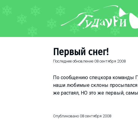
ФОРУМ
О курорте
Схема трасс
Первый снег!
Ски-пасс
Последнее обновление
08 сентября 2008
Инструкторы
Прокат
По сообщению спецкора команды Гуд
Ски-сервис
наши любимые склоны просыпалс
Дети в Гудаури
же растаял, НО это же первый, самы
Развлечения
Календарь событий
Опубликовано
08 сентября 2008
Телеграм-канал
Гудаури
INFO