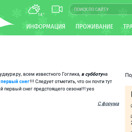
14
°C
КАРТА
ИНФОРМАЦИЯ
ПРОЖИВАНИЕ
ТР
WEBCAM
ТРАНСФЕР
аури.ру, всем известного Гоглика,
в субботу
на
По
я
первый снег
!!! Следует отметить, что он почти тут
й первый снег предстоящего сезона!!!:yes
С форума