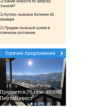
Какие новости по запуску
тоннеля?
Куплю лыжные ботинки 42
размера
Продам лыжный шлем в
отличном состоянии
Горячие предложения
60$ 4 гостя Но
Продается 75 квм- 85000$
ПентаИнвест