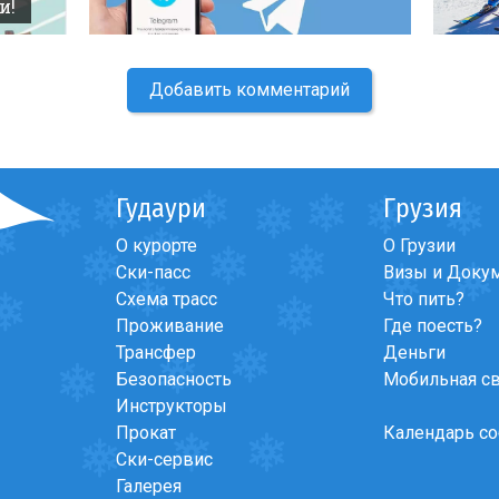
и!
Добавить комментарий
Гудаури
Грузия
О курорте
О Грузии
Ски-пасс
Визы и Доку
Схема трасс
Что пить?
Проживание
Где поесть?
Трансфер
Деньги
Безопасность
Мобильная с
Инструкторы
Прокат
Календарь с
Ски-сервис
Галерея