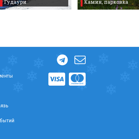
Гудаури
Камин, парковка
менты
вязь
обытий