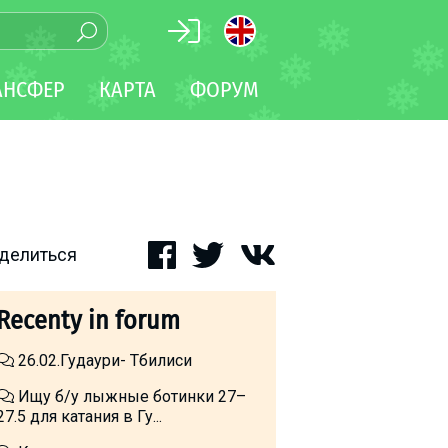
АНСФЕР
КАРТА
ФОРУМ
делиться
Recenty in forum
26.02.Гудаури- Тбилиси
Ищу б/у лыжные ботинки 27–
27.5 для катания в Гу...