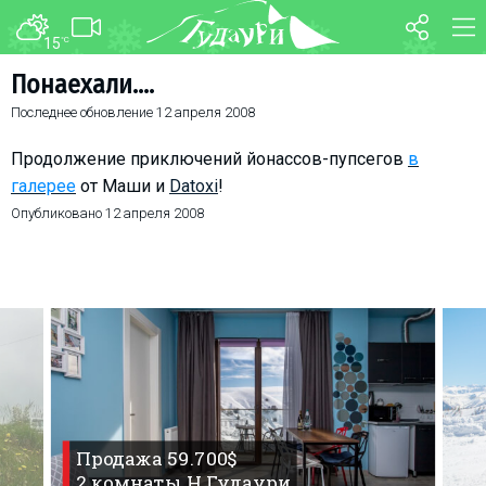
15
°C
ФОРУМ
КАРТА
Понаехали....
Последнее обновление
12 апреля 2008
О курорте
WEBCAM
Схема трасс
ТРАНСФЕР
Продолжение приключений йонассов-пупсегов
в
Ски-пасс
галерее
от Маши и
Datoxi
!
Опубликовано
12 апреля 2008
Инструкторы
Прокат
Ски-сервис
Дети в Гудаури
Развлечения
Календарь событий
Телеграм-канал
Продажа 59.700$
Гудаури
INFO
2 комнаты Н.Гудаури