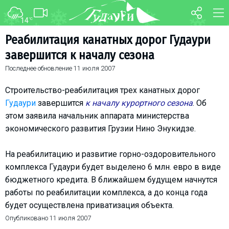
14
°C
ФОРУМ
КАРТА
Реабилитация канатных дорог Гудаури
завершится к началу сезона
О курорте
WEBCAM
Последнее обновление
11 июля 2007
Схема трасс
ТРАНСФЕР
Ски-пасс
Строительство-реабилитация трех канатных дорог
Инструкторы
Гудаури
завершится
к началу курортного сезона
. Об
этом заявила начальник аппарата министерства
Прокат
экономического развития Грузии Нино Энукидзе.
Ски-сервис
Дети в Гудаури
На реабилитацию и развитие горно-оздоровительного
Развлечения
комплекса Гудаури будет выделено 6 млн. евро в виде
бюджетного кредита. В ближайшем будущем начнутся
Календарь событий
работы по реабилитации комплекса, а до конца года
будет осуществлена приватизация объекта.
Телеграм-канал
Опубликовано
11 июля 2007
Гудаури
INFO