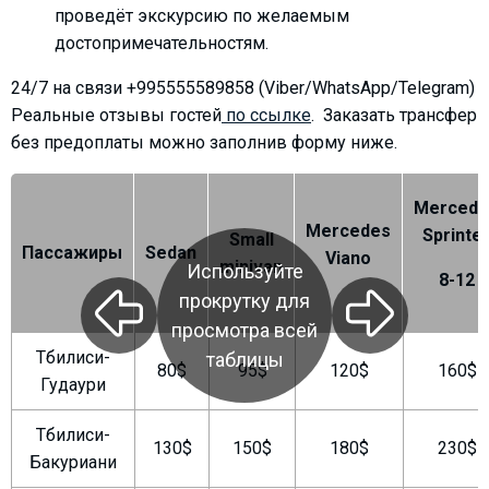
проведёт экскурсию по желаемым
достопримечательностям.
24/7 на связи +995555589858 (Viber/WhatsApp/Telegram)
ПРОЖИВАНИЕ
Реальные отзывы гостей
по ссылке
. Заказать трансфер
без предоплаты можно заполнив форму ниже.
Квартиры
Коттеджи
Mercede
Отели
Mercedes
Sprinte
Small
%
Горячие предложения
Пассажиры
Sedan
Viano
minivan
Используйте
8-12
Долгосрочная аренда
прокрутку для
Казбеги
просмотра всей
Другое
Тбилиси-
таблицы
80$
95$
120$
160$
Гудаури
ГРУЗИЯ
Тбилиси-
О Грузии
130$
150$
180$
230$
Бакуриани
Визы и Документы