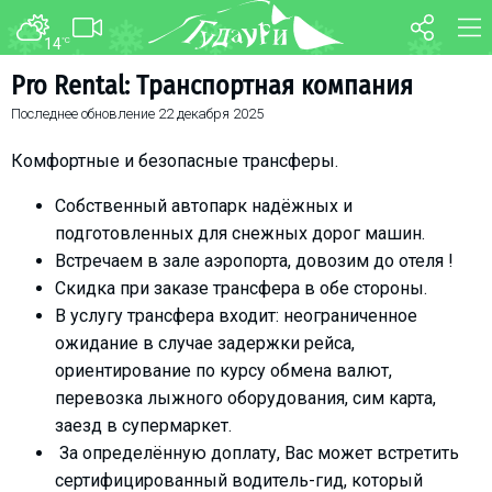
14
°C
ФОРУМ
КАРТА
Pro Rental: Транспортная компания
Последнее обновление
22 декабря 2025
О курорте
WEBCAM
Схема трасс
ТРАНСФЕР
Комфортные и безопасные трансферы.
Ски-пасс
Собственный автопарк надёжных и
Инструкторы
подготовленных для снежных дорог машин.
Прокат
Встречаем в зале аэропорта, довозим до отеля !
Скидка при заказе трансфера в обе стороны.
Ски-сервис
В услугу трансфера входит: неограниченное
Дети в Гудаури
ожидание в случае задержки рейса,
Развлечения
ориентирование по курсу обмена валют,
Календарь событий
перевозка лыжного оборудования, сим карта,
заезд в супермаркет.
Телеграм-канал
За определённую доплату, Вас может встретить
Гудаури
INFO
сертифицированный водитель-гид, который