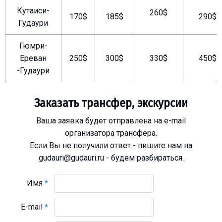
Что пить?
Кутаиси-
260$
170$
185$
290$
Гудаури
Деньги
Мобильная связь
Гюмри-
Галерея
Ереван
250$
300$
330$
450$
Отчеты
-Гудаури
Безопасность
Заказать трансфер, экскурсии
Ваша заявка будет отправлена на e-mail
организатора трансфера.
Если Вы не получили ответ - пишите нам на
gudauri@gudauri.ru - будем разбираться.
Имя
*
E-mail
*