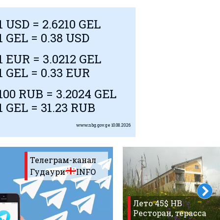
1
USD
= 2.6210 GEL
1 GEL = 0.38
USD
1
EUR
= 3.0212 GEL
1 GEL = 0.33
EUR
100
RUB
= 3.2024 GEL
1 GEL = 31.23
RUB
www.nbg.gov.ge
10.08.2026
Телеграм-канал
Гудаури
INFO
Лето 45$ HB
Ресторан, терасса