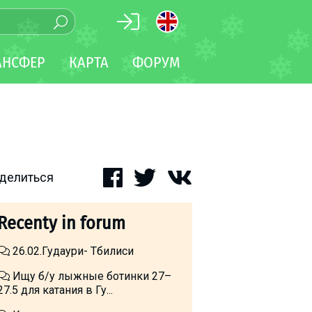
АНСФЕР
КАРТА
ФОРУМ
делиться
Recenty in forum
26.02.Гудаури- Тбилиси
Ищу б/у лыжные ботинки 27–
27.5 для катания в Гу...