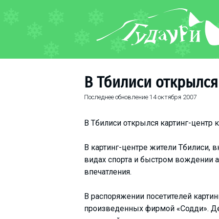
ФОРУМ
О курорте
Схема трасс
В Тбилиси открылся
Ски-пасс
Последнее обновление
14 октября 2007
Инструкторы
Прокат
В Тбилиси открылся картинг-центр к
Ски-сервис
Дети в Гудаури
В картинг-центре жители Тбилиси, 
Развлечения
видах спорта и быстром вождении 
впечатления.
Календарь событий
В распоряжении посетителей картинг
Телеграм-канал
произведенных фирмой «Содди». Де
Гудаури
INFO