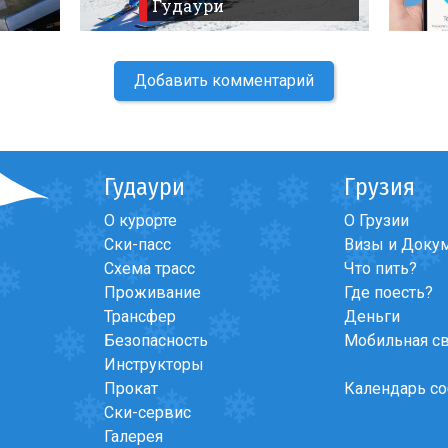
Гудаури
Добавить комментарий
Гудаури
Грузия
О курорте
О Грузии
Ски-пасс
Визы и Доку
Схема трасс
Что пить?
Проживание
Где поесть?
Трансфер
Деньги
Безопасность
Мобильная с
Инструкторы
Прокат
Календарь с
Ски-сервис
Галерея