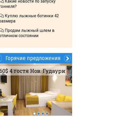
Какие новости по запуску
тоннеля?
Куплю лыжные ботинки 42
размера
Продам лыжный шлем в
отличном состоянии
Горячие предложения
60$ 4 гостя Нов. Гудаури
Продается 75 
ПентаИнвест