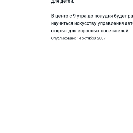
для детей.
В центр с 9 утра до полудня будет р
научиться искусству управления ав
ПРОЖИВАНИЕ
открыт для взрослых посетителей.
Опубликовано
14 октября 2007
Квартиры
Коттеджи
Отели
%
Горячие предложения
Долгосрочная аренда
Казбеги
Другое
ГРУЗИЯ
О Грузии
Визы и Документы