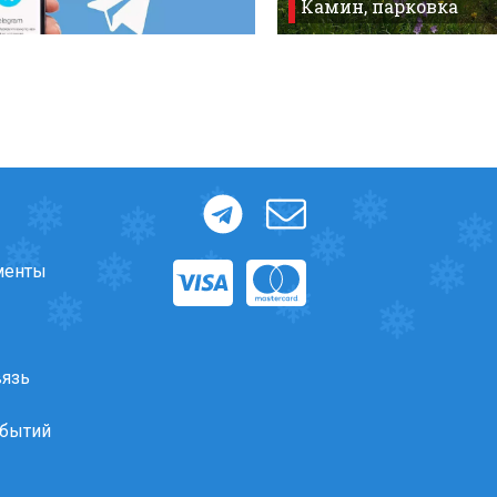
Камин, парковка
менты
вязь
обытий