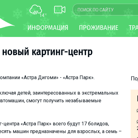
14
°C
КАРТА
ИНФОРМАЦИЯ
ПРОЖИВАНИЕ
ТР
WEBCAM
ТРАНСФЕР
 новый картинг-центр
омпании «Астра Дигоми» - «Астра Парк».
По
включая детей, заинтересованных в экстремальных
автомашин, смогут получить незабываемые
-центра «Астра Парк» всего будут 17 болидов,
сять машин предназначены для взрослых, а семь –