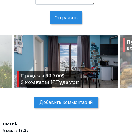
Отправить
П
по
Продажа 59.700$
2 комнаты Н.Гудаури
Добавить комментарий
marek
5 марта 13:25