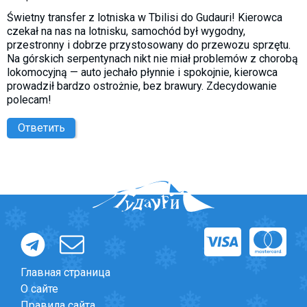
Świetny transfer z lotniska w Tbilisi do Gudauri! Kierowca
czekał na nas na lotnisku, samochód był wygodny,
przestronny i dobrze przystosowany do przewozu sprzętu.
Na górskich serpentynach nikt nie miał problemów z chorobą
lokomocyjną — auto jechało płynnie i spokojnie, kierowca
prowadził bardzo ostrożnie, bez brawury. Zdecydowanie
polecam!
Ответить
Главная страница
О сайте
Правила сайта