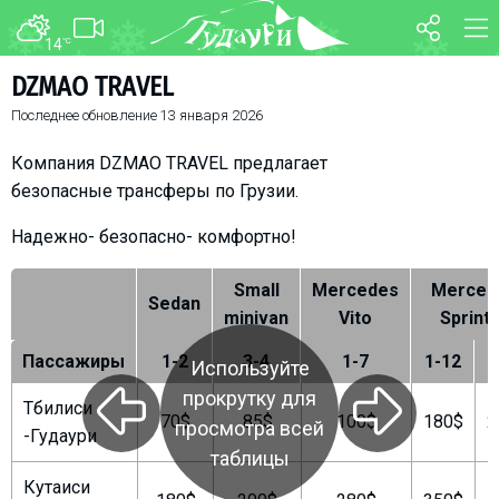
14
°C
ФОРУМ
КАРТА
DZMAO TRAVEL
Последнее обновление
13 января 2026
О курорте
WEBCAM
Схема трасс
ТРАНСФЕР
Компания DZMAO TRAVEL предлагает
Ски-пасс
безопасные трансферы по Грузии.
Инструкторы
Надежно- безопасно- комфортно!
Прокат
Small
Mercedes
Merced
Ски-сервис
Sedan
minivan
Vito
Sprint
Дети в Гудаури
Пассажиры
1-2
3-4
1-7
1-12
1
Развлечения
Используйте
Календарь событий
прокрутку для
Тбилиси
70$
85$
100$
180$
2
просмотра всей
-Гудаури
таблицы
Телеграм-канал
Гудаури
INFO
Кутаиси