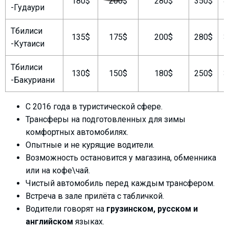
180$
200$
280$
350$
4
-Гудаури
Тбилиси
135$
175$
200$
280$
3
-Кутаиси
ПРОЖИВАНИЕ
Тбилиси
Квартиры
130$
150$
180$
250$
3
-Бакуриани
Коттеджи
Отели
С 2016 года в туристической сфере.
%
Горячие предложения
Трансферы на подготовленных для зимы
комфортных автомобилях.
Долгосрочная аренда
Опытные и не курящие водители.
Казбеги
Возможность остановится у магазина, обменника
Другое
или на кофе\чай.
Чистый автомобиль перед каждым трансфером.
ГРУЗИЯ
Встреча в зале прилёта с табличкой.
О Грузии
Водители говорят на
грузинском, русском и
Визы и Документы
английском
языках.