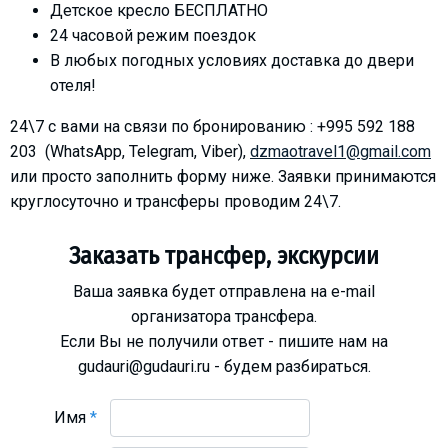
Детское кресло БЕСПЛАТНО
Что пить?
24 часовой режим поездок
Деньги
В любых погодных условиях доставка до двери
Мобильная связь
отеля!
Галерея
24\7 с вами на связи по бронированию : +995 592 188
Отчеты
203 (WhatsApp, Telegram, Viber),
dzmaotravel1@gmail.com
Безопасность
или просто заполнить форму ниже. Заявки принимаются
круглосуточно и трансферы проводим 24\7.
Заказать трансфер, экскурсии
Ваша заявка будет отправлена на e-mail
организатора трансфера.
Если Вы не получили ответ - пишите нам на
gudauri@gudauri.ru - будем разбираться.
Имя
*