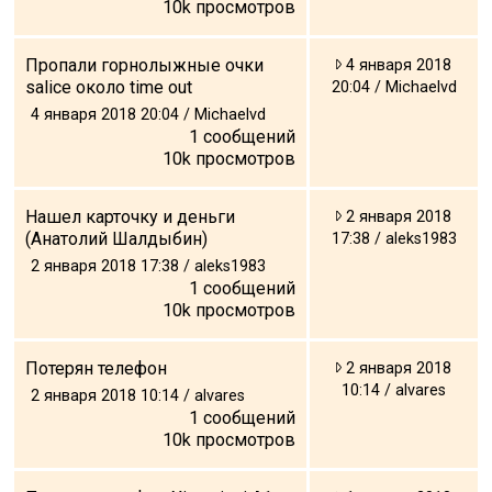
10k
просмотров
Что пить?
Деньги
Пропали горнолыжные очки
4 января 2018
Мобильная связь
salice около time out
20:04 / Michaelvd
4 января 2018 20:04 / Michaelvd
Галерея
1
сообщений
Отчеты
10k
просмотров
Безопасность
Нашел карточку и деньги
2 января 2018
(Анатолий Шалдыбин)
17:38 / aleks1983
2 января 2018 17:38 / aleks1983
1
сообщений
10k
просмотров
Потерян телефон
2 января 2018
10:14 / alvares
2 января 2018 10:14 / alvares
1
сообщений
10k
просмотров