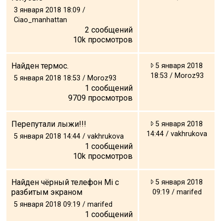
3 января 2018 18:09 /
Ciao_manhattan
2
сообщений
10k
просмотров
ПРОЖИВАНИЕ
Найден термос.
5 января 2018
Квартиры
18:53 / Moroz93
5 января 2018 18:53 / Moroz93
Коттеджи
1
сообщений
9709
просмотров
Отели
%
Горячие предложения
Перепутали лыжи!!!
5 января 2018
Долгосрочная аренда
14:44 / vakhrukova
5 января 2018 14:44 / vakhrukova
Казбеги
1
сообщений
10k
просмотров
Другое
ГРУЗИЯ
Найден чёрный телефон Mi с
5 января 2018
разбитым экраном
09:19 / marifed
О Грузии
5 января 2018 09:19 / marifed
Визы и Документы
1
сообщений