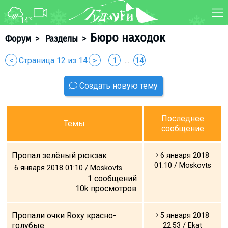
14
°C
ФОРУМ
КАРТА
Бюро находок
Форум
>
Разделы
>
О курорте
WEBCAM
<
Страница 12 из 14
>
1
...
14
Схема трасс
ТРАНСФЕР
Создать новую тему
Ски-пасс
Инструкторы
Прокат
Последнее
Темы
сообщение
Ски-сервис
Дети в Гудаури
Пропал зелёный рюкзак
6 января 2018
Развлечения
01:10 / Moskovts
6 января 2018 01:10 / Moskovts
1
сообщений
Календарь событий
10k
просмотров
Телеграм-канал
Пропали очки Roxy красно-
5 января 2018
Гудаури
INFO
голубые
22:53 / Ekat