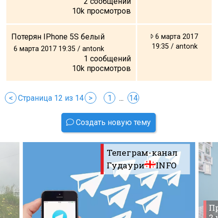
2
сообщений
10k
просмотров
Потерян IPhone 5S белый
6 марта 2017
19:35 / antonk
6 марта 2017 19:35 / antonk
1
сообщений
10k
просмотров
<
Страница 12 из 14
>
1
...
14
Создать новую тему
Телеграм-канал
Гудаури
INFO
Пр
2