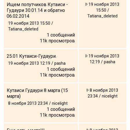
Ищем попутчиков Кутаиси -
19 ноября 2013
Гудаури 30.01.14 и обратно
15:50 /
06.02.2014
Tatiana_deleted
19 ноября 2013 15:50 /
ПРОЖИВАНИЕ
Tatiana_deleted
1
сообщений
Квартиры
11k
просмотров
Коттеджи
25.01 Кутаиси-Гудаури.
19 ноября 2013
Отели
12:19 / pasha
19 ноября 2013 12:19 / pasha
%
Горячие предложения
1
сообщений
11k
просмотров
Долгосрочная аренда
Казбеги
Кутаиси Гудаури 8 марта (15
8 ноября 2013
Другое
марта)
23:34 / nicelight
8 ноября 2013 23:34 / nicelight
ГРУЗИЯ
1
сообщений
11k
просмотров
О Грузии
Визы и Документы