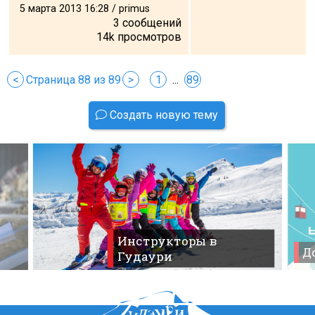
5 марта 2013 16:28 / primus
3
сообщений
14k
просмотров
<
Страница 88 из 89
>
1
...
89
Создать новую тему
Инструкторы в
До
Гудаури