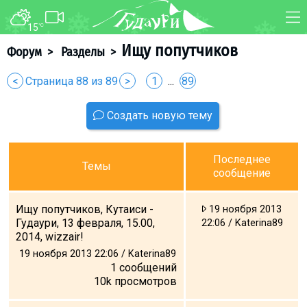
15
°C
ФОРУМ
КАРТА
Ищу попутчиков
Форум
>
Разделы
>
О курорте
WEBCAM
<
Страница 88 из 89
>
1
...
89
Схема трасс
ТРАНСФЕР
Создать новую тему
Ски-пасс
Инструкторы
Прокат
Последнее
Темы
сообщение
Ски-сервис
Дети в Гудаури
Ищу попутчиков, Кутаиси -
19 ноября 2013
Развлечения
Гудаури, 13 февраля, 15.00,
22:06 / Katerina89
2014, wizzair!
Календарь событий
19 ноября 2013 22:06 / Katerina89
1
сообщений
10k
просмотров
Телеграм-канал
Гудаури
INFO