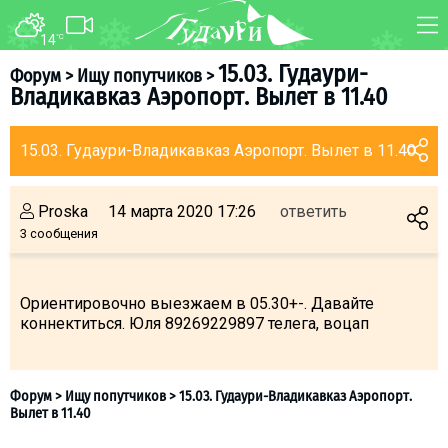
14
°C
ФОРУМ
КАРТА
15.03. Гудаури-
Форум
>
Ищу попутчиков
>
Владикавказ Аэропорт. Вылет в 11.40
О курорте
WEBCAM
Схема трасс
ТРАНСФЕР
15.03. Гудаури-Владикавказ Аэропорт. Вылет в 11.40
Ски-пасс
Инструкторы
Proska
14 марта 2020 17:26
ответить
Прокат
3 сообщения
Ски-сервис
Дети в Гудаури
Ориентировочно выезжаем в 05.30+-. Давайте
коннектиться. Юля 89269229897 телега, воцап
Развлечения
Календарь событий
Телеграм-канал
Гудаури
INFO