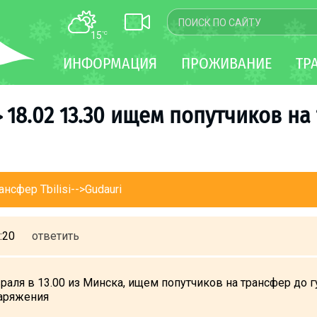
15
°C
КАРТА
ИНФОРМАЦИЯ
ПРОЖИВАНИЕ
ТР
WEBCAM
ТРАНСФЕР
18.02 13.30 ищем попутчиков на 
>
нсфер Tbilisi-->Gudauri
:20
ответить
аля в 13.00 из Минска, ищем попутчиков на трансфер до гу
аряжения