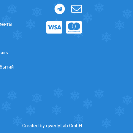
менты
вязь
обытий
Created by qwertyLab GmbH