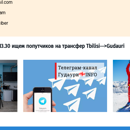
il.com
ram
iber
Телеграм-канал
Гудаури
INFO
ков
>
18.02 13.30 ищем попутчиков на трансф