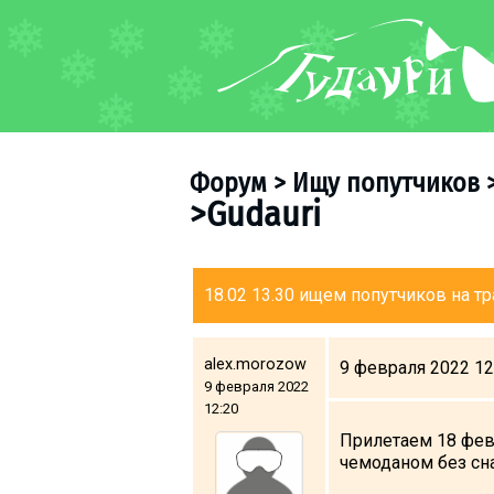
ФОРУМ
О курорте
Схема трасс
Форум
>
Ищу попутчиков
Ски-пасс
>Gudauri
Инструкторы
Прокат
Ски-сервис
18.02 13.30 ищем попутчиков на тра
Дети в Гудаури
Развлечения
alex.morozow
9 февраля 2022 12
9 февраля 2022
Календарь событий
12:20
Прилетаем 18 февр
Телеграм-канал
чемоданом без сн
Гудаури
INFO