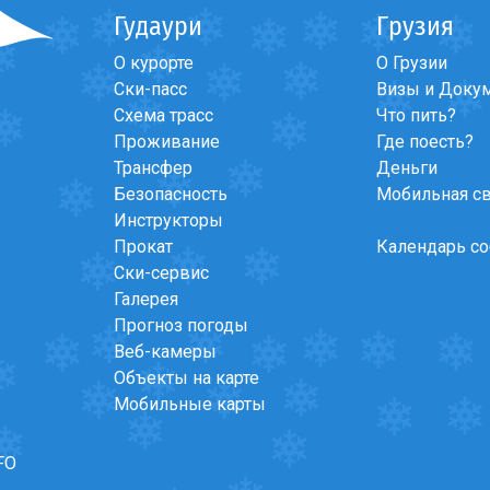
Гудаури
Грузия
О курорте
О Грузии
Ски-пасс
Визы и Доку
Схема трасс
Что пить?
Проживание
Где поесть?
Трансфер
Деньги
Безопасность
Мобильная с
Инструкторы
Прокат
Календарь с
Ски-сервис
Галерея
Прогноз погоды
Веб-камеры
Объекты на карте
Мобильные карты
FO