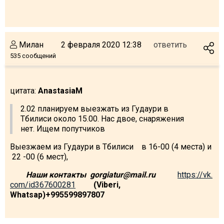
Что пить?
Деньги
Мобильная связь
Милан
2 февраля 2020 12:38
ответить
Галерея
535 сообщений
Отчеты
Безопасность
цитата:
AnastasiaM
2.02 планируем выезжать из Гудаури в
Тбилиси около 15.00. Нас двое, снаряжения
нет. Ищем попутчиков
Выезжаем из Гудаури в Тбилиси в 16-00 (4 места) и
22 -00 (6 мест),
Наши контакты gorgiatur@mail.ru
https://vk.
com/id367600281
(Viberi,
Whatsap)+995599897807