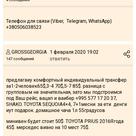
Телефон для связи (Viber, Telegram, WhatsApp)
+380506038523
ПРОЖИВАНИЕ
Квартиры
Коттеджи
GROSSGEORGIA
1 февраля 2020 19:02
ответить
147 сообщений
Отели
%
Горячие предложения
Долгосрочная аренда
предлагаиу комфортный индивидуальный трансфер
за1-2человек65$,3-4 70$,5-7 85$. разница с
Казбеги
групповым не значительная, зато мы подстроимся
Другое
под Ваш рейс, вацап и ваибер +995 577 17 20 37,
SHAKO. TOYOTA SEQUOIA4×4, 7+1месни. за ети денги
иут подарок. домашное чача 1л 55градусов
ГРУЗИЯ
минивен будет стоит 50$. TOYOTA PRIUS 2016Ягода
О Грузии
45$. мерседес виано на 10 мест 75$.
Визы и Документы