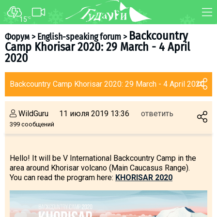
15
°C
ФОРУМ
КАРТА
Backcountry
Форум
>
English-speaking forum
>
Camp Khorisar 2020: 29 March - 4 April
О курорте
WEBCAM
2020
Схема трасс
ТРАНСФЕР
Ски-пасс
Backcountry Camp Khorisar 2020: 29 March - 4 April 2020
Инструкторы
Прокат
WildGuru
11 июля 2019 13:36
ответить
399 сообщений
Ски-сервис
Дети в Гудаури
Развлечения
Hello! It will be V International Backcountry Camp in the
area around Khorisar volcano (Main Caucasus Range).
Календарь событий
You can read the program here:
KHORISAR 2020
Телеграм-канал
Гудаури
INFO