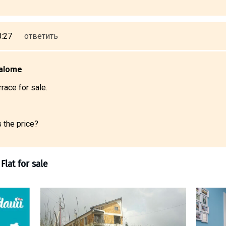
0:27
ответить
alome
rrace for sale.
s the price?