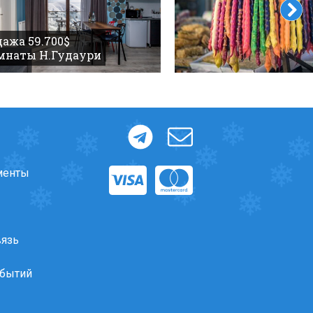
ажа 59.700$
омнаты Н.Гудаури
менты
вязь
обытий