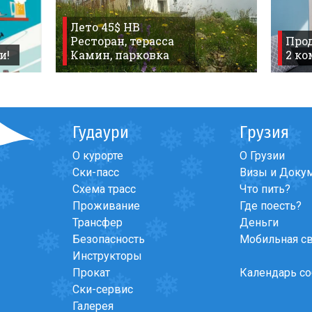
Лето 45$ HB
Ресторан, терасса
Прод
и!
Камин, парковка
2 к
ing forum
>
Flat for sale
Гудаури
Грузия
О курорте
О Грузии
Ски-пасс
Визы и Доку
Схема трасс
Что пить?
Проживание
Где поесть?
Трансфер
Деньги
Безопасность
Мобильная с
Инструкторы
Прокат
Календарь с
Ски-сервис
Галерея