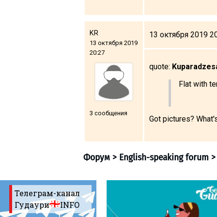
Что пить?
Деньги
KR
13 октября 2019 2
Мобильная связь
13 октября 2019
Галерея
20:27
quote:
Kuparadzes
Отчеты
Безопасность
Flat with te
3 сообщения
Got pictures? What'
Телеграм-канал
Гудаури
INFO