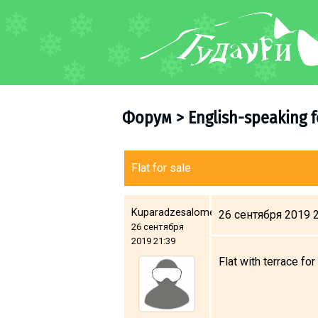
ФОРУМ
О курорте
Схема трасс
Форум
>
English-speaking 
Ски-пасс
Инструкторы
Прокат
Flat for sale
Ски-сервис
Дети в Гудаури
Kuparadzesalome
26 сентября 2019 
26 сентября
Развлечения
2019 21:39
Календарь событий
Flat with terrace for
Телеграм-канал
Гудаури
INFO