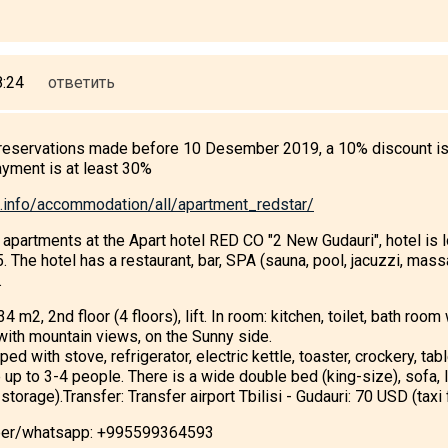
8:24
ответить
r reservations made before 10 Desember 2019, a 10% discount is p
ayment is at least 30%
i.info/accommodation/all/apartment_redstar/
apartments at the Apart hotel RED CO "2 New Gudauri", hotel is l
 The hotel has a restaurant, bar, SPA (sauna, pool, jacuzzi, mass
.
 m2, 2nd floor (4 floors), lift. In room: kitchen, toilet, bath room 
with mountain views, on the Sunny side.
ed with stove, refrigerator, electric kettle, toaster, crockery, tabl
up to 3-4 people. There is a wide double bed (king-size), sofa, 
torage).Transfer: Transfer airport Tbilisi - Gudauri: 70 USD (taxi
iber/whatsapp: +995599364593