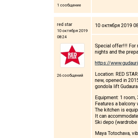
1 сообщение
red star
10 октября 2019 0
ПРОЖИВАНИЕ
10 октября 2019
08:24
Квартиры
Special offer!!! Fo
nights and the prep
Коттеджи
Отели
https://www.gudaur
%
Горячие предложения
Location: RED STAR 
26 сообщений
new, opened in 2015.
Долгосрочная аренда
gondola lift Gudaura
Казбеги
Equipment: 1 room, 34
Другое
Features a balcony 
The kitchen is equipp
ГРУЗИЯ
It can accommodate 
Ski depo (wardrobe s
О Грузии
Maya Totochava, v
Визы и Документы