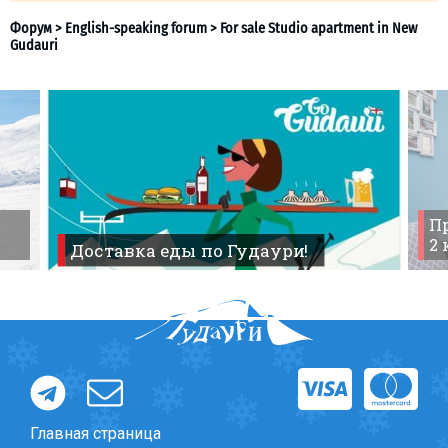
ПРОЖИВАНИЕ
Квартиры
Форум
>
English-speaking forum
>
For sale Studio apartm
Gudauri
Коттеджи
Отели
Пр
%
Горячие предложения
2
Доставка еды по Гудаури!
Долгосрочная аренда
Казбеги
Другое
ГРУЗИЯ
О Грузии
Визы и Документы
Главная страница