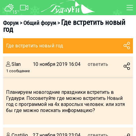
15
°C
ФОРУМ
КАРТА
Где встретить новый
Форум
>
Общий форум
>
год
О курорте
WEBCAM
Схема трасс
ТРАНСФЕР
Где встретить новый год
Ски-пасс
Инструкторы
Slan
10 ноября 2019 16:04
ответить
Прокат
1 сообщение
Ски-сервис
Дети в Гудаури
Планируем новогодние праздники встретить в
Гудаури. Посоветуйте где можно встретить Новый
Развлечения
год с программой на 4х взрослых человек. или хотя
Календарь событий
бы где можно поискать информацию?
Телеграм-канал
Гудаури
INFO
Costilio
27 ноября 2019 23:04
ответить