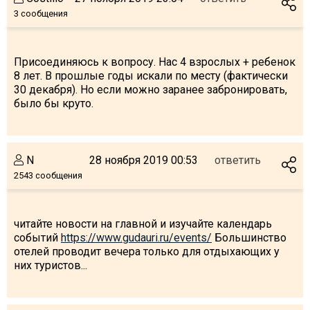
3 сообщения
Присоединяюсь к вопросу. Нас 4 взрослых + ребенок
ПРОЖИВАНИЕ
8 лет. В прошлые годы искали по месту (фактически
30 декабря). Но если можно заранее забронировать,
Квартиры
было бы круто.
Коттеджи
Отели
%
Горячие предложения
N
28 ноября 2019 00:53
ответить
2543 сообщения
Долгосрочная аренда
Казбеги
Другое
читайте новости на главной и изучайте календарь
событий
https://www.gudauri.ru/events/
Большинство
отелей проводит вечера только для отдыхающих у
ГРУЗИЯ
них туристов...
О Грузии
Визы и Документы