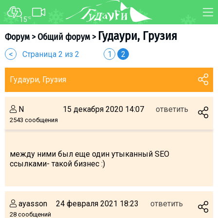
15
°C
ФОРУМ
КАРТА
Гудаури, Грузия
Форум
>
Общий форум
>
О курорте
WEBCAM
<
Страница 2 из 2
1
2
Схема трасс
ТРАНСФЕР
Гудаури, Грузия
Ски-пасс
Инструкторы
N
15 декабря 2020 14:07
ответить
Прокат
2543 сообщения
Ски-сервис
Дети в Гудаури
между ними был еще один утыканный SEO
Развлечения
ссылками- такой бизнес :)
Календарь событий
Телеграм-канал
ayasson
24 февраля 2021 18:23
ответить
Гудаури
INFO
28 сообщений