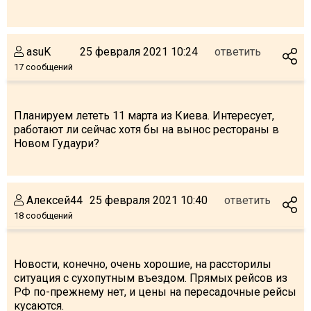
Что пить?
Деньги
asuK
25 февраля 2021 10:24
ответить
Мобильная связь
17 сообщений
Галерея
Отчеты
Планируем лететь 11 марта из Киева. Интересует,
Безопасность
работают ли сейчас хотя бы на вынос рестораны в
Новом Гудаури?
Алексей44
25 февраля 2021 10:40
ответить
18 сообщений
Новости, конечно, очень хорошие, на рассторилы
ситуация с сухопутным въездом. Прямых рейсов из
РФ по-прежнему нет, и цены на пересадочные рейсы
кусаются.