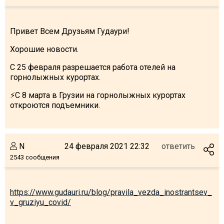
Привет Всем Друзьям Гудаури!
Хорошие новости.
ПРОЖИВАНИЕ
С 25 февраля разрешается работа отелей на
Квартиры
горнолыжных курортах.
Коттеджи
⚡️С 8 марта в Грузии на горнолыжных курортах
Отели
откроются подъемники.
%
Горячие предложения
Долгосрочная аренда
N
24 февраля 2021 22:32
ответить
Казбеги
2543 сообщения
Другое
ГРУЗИЯ
https://www.gudauri.ru/blog/pravila_vezda_inostrantsev_
О Грузии
v_gruziyu_covid/
Визы и Документы