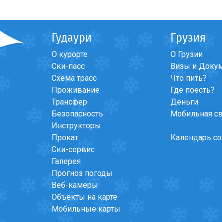
Гудаури
Грузия
О курорте
О Грузии
Ски-пасс
Визы и Доку
Схема трасс
Что пить?
Проживание
Где поесть?
Трансфер
Деньги
Безопасность
Мобильная с
Инструкторы
Прокат
Календарь с
Ски-сервис
Галерея
Прогноз погоды
Веб-камеры
Объекты на карте
Мобильные карты