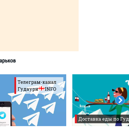
Телеграм-канал
Гудаури
INFO
.2014-25.02 Wizz Air Харьков
Доставка еды по Гуд