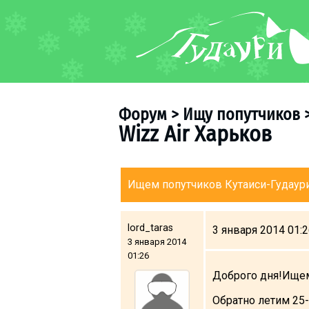
ФОРУМ
О курорте
Схема трасс
Форум
>
Ищу попутчиков
Ски-пасс
Wizz Air Харьков
Инструкторы
Прокат
Ски-сервис
Ищем попутчиков Кутаиси-Гудаури 
Дети в Гудаури
Развлечения
lord_taras
3 января 2014 01:
3 января 2014
Календарь событий
01:26
Доброго дня!Ищем 
Телеграм-канал
Гудаури
INFO
Обратно летим 25-