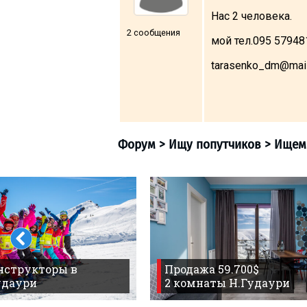
Нас 2 человека.
2 сообщения
мой тел.095 57948
tarasenko_dm@mail
ПРОЖИВАНИЕ
Квартиры
Коттеджи
Отели
%
Горячие предложения
Долгосрочная аренда
Казбеги
Другое
ГРУЗИЯ
Форум
>
Ищу попутчи
нструкторы в
Продажа 59.700$
О Грузии
удаури
2 комнаты Н.Гудаури
Визы и Документы