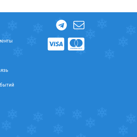
менты
вязь
обытий