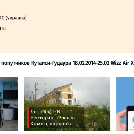
10 (украина)
.ru
ков
>
Ищем попутчиков Кутаиси-Гудаури 18.02
Лето 45$ HB
Ресторан, терасса
Камин, парковка