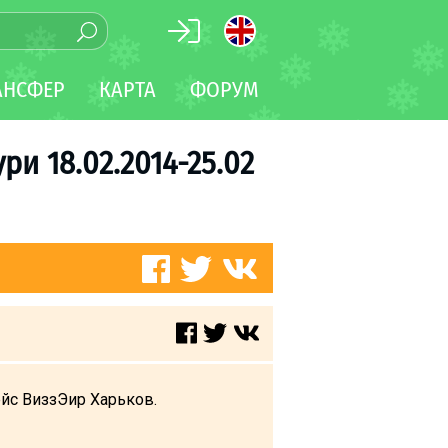
АНСФЕР
КАРТА
ФОРУМ
и 18.02.2014-25.02
ейс ВиззЭир Харьков.