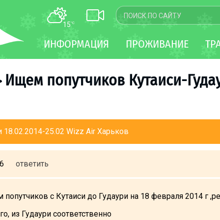
15
°C
КАРТА
ИНФОРМАЦИЯ
ПРОЖИВАНИЕ
ТР
WEBCAM
ТРАНСФЕР
Ищем попутчиков Кутаиси-Гудаур
>
18.02.2014-25.02 Wizz Air Харьков
26
ответить
попутчиков с Кутаиси до Гудаури на 18 февраля 2014 г ,р
го, из Гудаури соответственно