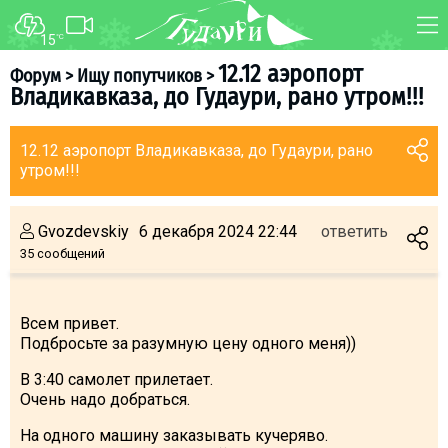
15
°C
ФОРУМ
КАРТА
12.12 аэропорт
Форум
>
Ищу попутчиков
>
Владикавказа, до Гудаури, рано утром!!!
О курорте
WEBCAM
Схема трасс
ТРАНСФЕР
12.12 аэропорт Владикавказа, до Гудаури, рано
Ски-пасс
утром!!!
Инструкторы
Прокат
Gvozdevskiy
6 декабря 2024 22:44
ответить
35 сообщений
Ски-сервис
Дети в Гудаури
Всем привет.
Развлечения
Подбросьте за разумную цену одного меня))
Календарь событий
В 3:40 самолет прилетает.
Очень надо добраться.
Телеграм-канал
Гудаури
INFO
На одного машину заказывать кучеряво.