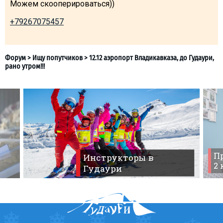
Можем скооперироваться))
+79267075457
ПРОЖИВАНИЕ
Квартиры
Коттеджи
Отели
%
Горячие предложения
Форум
>
Ищу попутчиков
>
12.12 аэропорт Владикавказа,
Долгосрочная аренда
рано утром!!!
Казбеги
Пр
Инструкторы в
Другое
2
Гудаури
ГРУЗИЯ
О Грузии
Визы и Документы