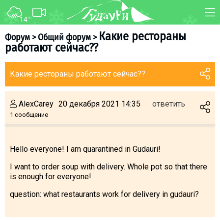
14
°C
ФОРУМ
КАРТА
Какие рестораны
Форум
>
Общий форум
>
работают сейчас??
О курорте
WEBCAM
Схема трасс
ТРАНСФЕР
Какие рестораны работают сейчас??
Ски-пасс
Инструкторы
AlexCarey
20 декабря 2021 14:35
ответить
Прокат
1 сообщение
Ски-сервис
Дети в Гудаури
Hello everyone! I am quarantined in Gudauri!
Развлечения
I want to order soup with delivery. Whole pot so that there
Календарь событий
is enough for everyone!
question: what restaurants work for delivery in gudauri?
Телеграм-канал
Гудаури
INFO