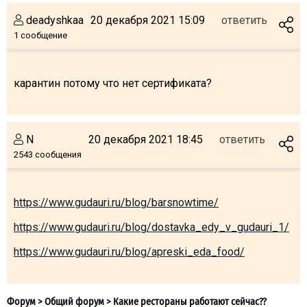
deadyshkaa
20 декабря 2021 15:09
ответить
1 сообщение
ПРОЖИВАНИЕ
карантин потому что нет сертификата?
Квартиры
Коттеджи
Отели
N
20 декабря 2021 18:45
ответить
2543 сообщения
%
Горячие предложения
Долгосрочная аренда
Казбеги
https://www.gudauri.ru/blog/barsnowtime/
Другое
https://www.gudauri.ru/blog/dostavka_edy_v_gudauri_1/
ГРУЗИЯ
https://www.gudauri.ru/blog/apreski_eda_food/
О Грузии
Визы и Документы