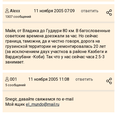
Что пить?
Alexx
11 ноября 2005 07:09
ответить
Деньги
1307 сообщений
Мобильная связь
Галерея
Майя, от Владика до Гудаури 80 км. В багословенные
советские времена доезжали за час. Но сейчас
Отчеты
граница, таможни, да и честно говоря, дорога на
Безопасность
грузинской территории не ремонтировалась 20 лет
(за исключением двух участков в районе Казбеги и
Вардисубани -Коби). Так что у нас сейчас часа 2.5-3
занимает.
001
11 ноября 2005 11:08
ответить
5 сообщений
Snegir, давайте свяжемся по e-mail
Мой ящик
el_mundo@mail.ru