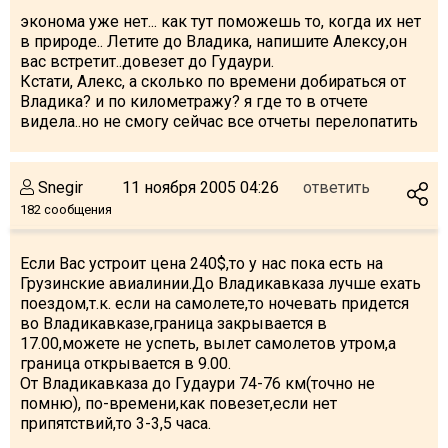
эконома уже нет... как тут поможешь то, когда их нет
в природе.. Летите до Владика, напишите Алексу,он
вас встретит..довезет до Гудаури.
Кстати, Алекс, а сколько по времени добираться от
ПРОЖИВАНИЕ
Владика? и по километражу? я где то в отчете
видела..но не смогу сейчас все отчеты перелопатить
Квартиры
Коттеджи
Snegir
11 ноября 2005 04:26
ответить
Отели
182 сообщения
%
Горячие предложения
Долгосрочная аренда
Если Вас устроит цена 240$,то у нас пока есть на
Грузинские авиалинии.До Владикавказа лучше ехать
Казбеги
поездом,т.к. если на самолете,то ночевать придется
Другое
во Владикавказе,граница закрывается в
17.00,можете не успеть, вылет самолетов утром,а
граница открывается в 9.00.
ГРУЗИЯ
От Владикавказа до Гудаури 74-76 км(точно не
О Грузии
помню), по-времени,как повезет,если нет
припятствий,то 3-3,5 часа.
Визы и Документы