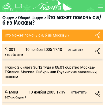
15
°C
ФОРУМ
КАРТА
Кто может помочь с а/
Форум
>
Общий форум
>
б из Москвы?
О курорте
WEBCAM
Схема трасс
ТРАНСФЕР
Кто может помочь с а/б из Москвы?
Ски-пасс
Инструкторы
001
10 ноября 2005 17:10
ответить
Прокат
5 сообщений
Ски-сервис
Нужно 2 билета 30.12 туда и 08.01 обратно Москва-
Дети в Гудаури
Тбилиси-Москва. Сибирь или Грузинские авиалинии,
Развлечения
эконом.
Календарь событий
Майя
10 ноября 2005 17:39
ответить
Телеграм-канал
867 сообщений
Гудаури
INFO