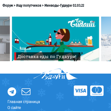
Что пить?
Деньги
Мобильная связь
Галерея
Отчеты
Безопасность
Доставка еды по Гудаури!
Форум
>
Ищу попутчиков
>
Минводы-Гудаури 02.03.22
Главная страница
О сайте