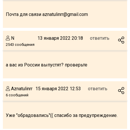
Почта для связи aznatulinrr@gmail.com
ПРОЖИВАНИЕ
N
13 января 2022 20:18
ответить
Квартиры
2543 сообщения
Коттеджи
Отели
а вас из России выпустят? проверьте
%
Горячие предложения
Долгосрочная аренда
Казбеги
Aznatulinrr
15 января 2022 12:53
ответить
Другое
6 сообщений
ГРУЗИЯ
Уже "обрадовались"(( спасибо за предупреждение.
О Грузии
Визы и Документы