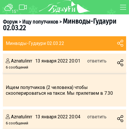
15
°C
ФОРУМ
КАРТА
Минводы-Гудаури
Форум
>
Ищу попутчиков
>
02.03.22
О курорте
WEBCAM
Схема трасс
ТРАНСФЕР
Минводы-Гудаури 02.03.22
Ски-пасс
Инструкторы
Aznatulinrr
13 января 2022 20:01
ответить
Прокат
6 сообщений
Ски-сервис
Дети в Гудаури
Ищем попутчиков (2 человека) чтобы
скооперироваться на такси. Мы прилетаем в 7.30
Развлечения
Календарь событий
Aznatulinrr
13 января 2022 20:04
ответить
Телеграм-канал
6 сообщений
Гудаури
INFO