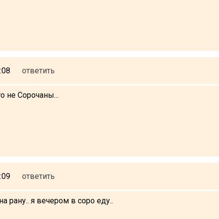
:08
ответить
то не Сорочаны...
:09
ответить
а рану.. я вечером в соро еду..