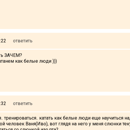
:22
ответить
ть ЗАЧЕМ?
атанем как белые люди )))
:32
ответить
.. тренироваться.. катать как белые люди еще научиться на
ой человек Ваня(Иво), вот глядя на него у меня слюнки тек
аться со слюнкой изо рта?