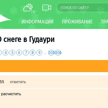
15
°C
КАРТА
ИНФОРМАЦИЯ
ПРОЖИВАНИЕ
ТР
WEBCAM
ТРАНСФЕР
О снеге в Гудаури
4
5
6
7
8
9
...
305
306
:55
ответить
расчистить.