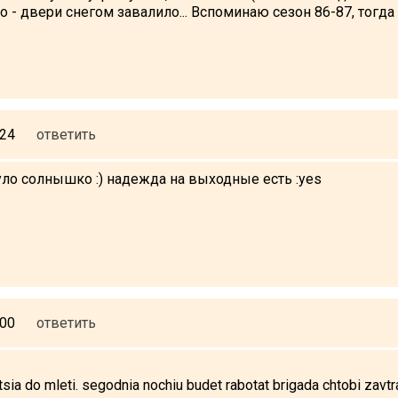
- двери снегом завалило... Вспоминаю сезон 86-87, тогда
:24
ответить
ло солнышко :) надежда на выходные есть :yes
:00
ответить
tsia do mleti. segodnia nochiu budet rabotat brigada chtobi zavtra