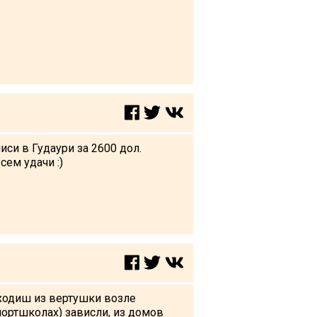
си в Гудаури за 2600 дол.
сем удачи :)
выходиш из вертушки возле
спортшколах) зависли, из домов