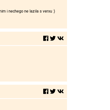
im i nechego ne lazila s verxu :)