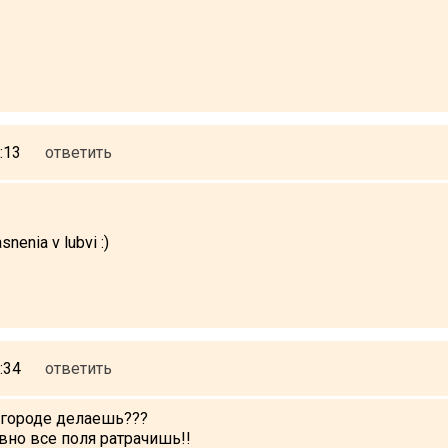
:13
ответить
asnenia v lubvi :)
:34
ответить
в городе делаешь???
авно все поля ратрачишь!!