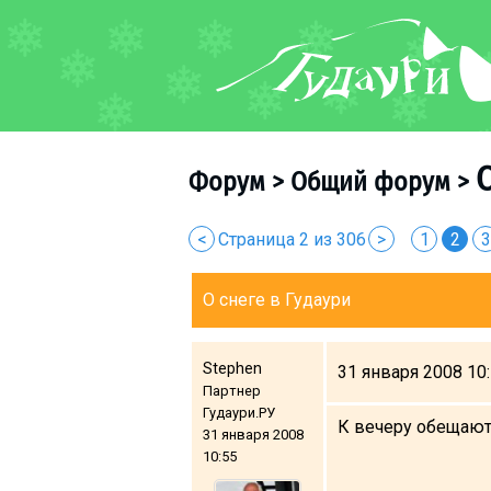
ФОРУМ
О курорте
Схема трасс
Форум
>
Общий форум
>
Ски-пасс
Инструкторы
<
Страница 2 из 306
>
1
2
3
Прокат
Ски-сервис
О снеге в Гудаури
Дети в Гудаури
Развлечения
Stephen
31 января 2008 10
Календарь событий
Партнер
Гудаури.РУ
К вечеру обещают 
31 января 2008
Телеграм-канал
10:55
Гудаури
INFO