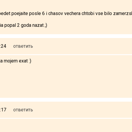
poedet poejaite posle 6 i chasov vechera chtobi vse bilo zamerzsh
a popal 2 goda nazat ;)
:24
ответить
ta mojem exat :)
:17
ответить