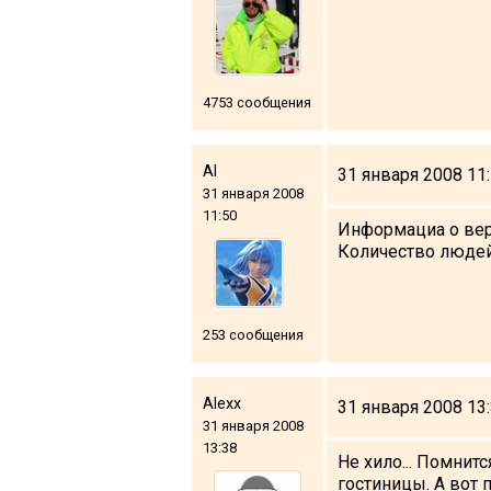
4753 сообщения
ПРОЖИВАНИЕ
Квартиры
Al
31 января 2008 11
Коттеджи
31 января 2008
11:50
Отели
Информациа о верт
Количество людей 
%
Горячие предложения
Долгосрочная аренда
Казбеги
253 сообщения
Другое
ГРУЗИЯ
Alexx
31 января 2008 13
31 января 2008
О Грузии
13:38
Не хило... Помнит
Визы и Документы
гостиницы. А вот п