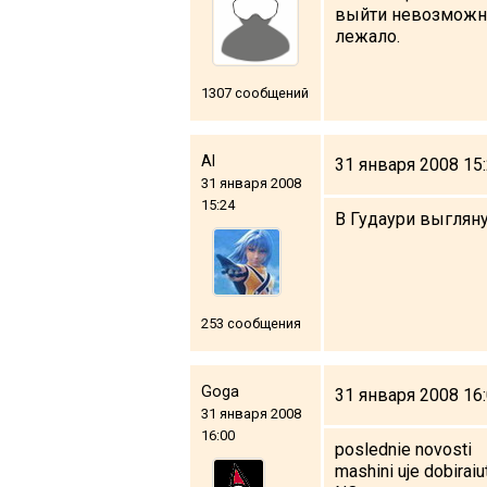
выйти невозможно 
Что пить?
лежало.
Деньги
Мобильная связь
1307 сообщений
Галерея
Отчеты
Al
31 января 2008 15
31 января 2008
Безопасность
15:24
В Гудаури выгляну
253 сообщения
Goga
31 января 2008 16
31 января 2008
16:00
poslednie novosti
mashini uje dobiraiu