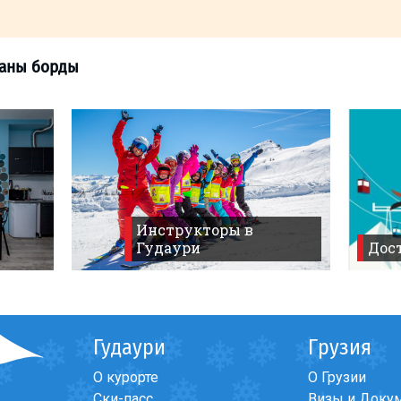
к
>
Перепутаны борды
Инструкторы в
Гудаури
Дост
Гудаури
Грузия
О курорте
О Грузии
Ски-пасс
Визы и Доку