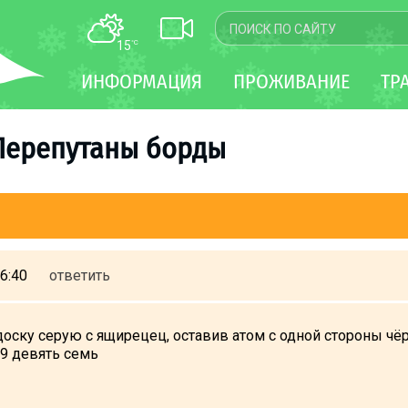
15
°C
КАРТА
ИНФОРМАЦИЯ
ПРОЖИВАНИЕ
ТР
WEBCAM
ТРАНСФЕР
Перепутаны борды
6:40
ответить
доску серую с ящирецец, оставив атом с одной стороны чёрн
89 девять семь