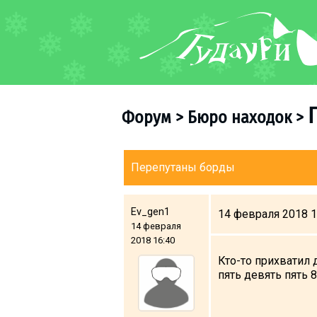
ФОРУМ
О курорте
Схема трасс
Форум
>
Бюро находок
>
Ски-пасс
Инструкторы
Прокат
Перепутаны борды
Ски-сервис
Дети в Гудаури
Ev_gen1
14 февраля 2018 1
14 февраля
Развлечения
2018 16:40
Календарь событий
Кто-то прихватил 
пять девять пять 
Телеграм-канал
Гудаури
INFO