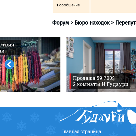
1 сообщение
ПРОЖИВАНИЕ
Квартиры
ствия
ии
Коттеджи
Отели
Форум
>
Бюро находо
%
Горячие предложения
Продажа 59.700$
Долгосрочная аренда
2 комнаты Н.Гудаури
Казбеги
Другое
ГРУЗИЯ
О Грузии
Визы и Документы
Главная страница