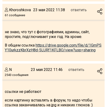
Что пить?
Khoroshkova
23 мая 2022 11:38
ответить
Деньги
61 сообщение
Мобильная связь
Галерея
не знаю, что тут с фотографиями, админы, сайт,
Отчеты
простите, подглючивает уже год. На хроме.
Безопасность
В общем ссылка
https://drive.google.com/file/d/1GmPS
Y10urkzzKbrXzH8d-5LURf1KFLBO/view?usp=sharing
N
23 мая 2022 11:46
ответить
2543 сообщения
ссылки не работают
если картинку вставлять в форум, то надо чтобы
ссылка заканчивалась на jpg и никаких глюков :)