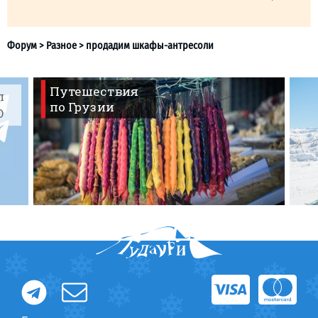
Путешествия
л
по Грузии
O
Форум
>
Разное
>
продадим шкафы-антресоли