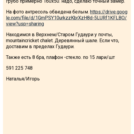
грубо примерно 160х50. надо, сделаю точный замер.
На фото антресоль обведена белым.
https://drive.goog
le.com/file/d/1GmPSY10urkzzKbrXzH8d-5LURf1KFLBO/
view?usp=sharing
ПРОЖИВАНИЕ
Находимся в Верхнем/Старом Гудаури у почты,
mountaincricket chalet. Деревянный шале. Если что,
Квартиры
доставим в пределах Гудаури.
Коттеджи
Также есть 8 бра, плафон -
стекло. по 15 лари/шт
Отели
591 225 748
%
Горячие предложения
Долгосрочная аренда
Наталья/Игорь
Казбеги
Другое
ГРУЗИЯ
О Грузии
Визы и Документы