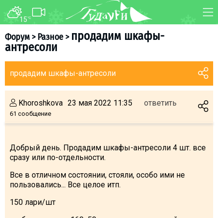
15
°C
ФОРУМ
КАРТА
продадим шкафы-
Форум
>
Разное
>
антресоли
О курорте
WEBCAM
Схема трасс
ТРАНСФЕР
продадим шкафы-антресоли
Ски-пасс
Инструкторы
Khoroshkova
23 мая 2022 11:35
ответить
Прокат
61 сообщение
Ски-сервис
Дети в Гудаури
Добрый день. Продадим шкафы-антресоли 4 шт. все
сразу или по-отдельности.
Развлечения
Календарь событий
Все в отличном состоянии, стояли, особо ими не
пользовались... Все целое итп.
Телеграм-канал
150 лари/шт
Гудаури
INFO