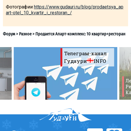
Что пить?
Фотографии
https://www.gudauri.ru/blog/prodaetsya_ap
art-otel_10_kvartir_i_restoran_/
Деньги
Мобильная связь
Галерея
Отчеты
Безопасность
Телеграм-канал
Гудаури
INFO
Ле
Ре
К
Форум
>
Разное
>
Продается Апарт-комплекс: 10 кварт