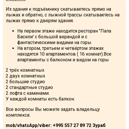
Из здания к подъёмнику скатываетесь прямо на
лыжах и обратно, с лыжной трассы скатываетесь на
лыжах прямо к дверям здания.
ПРОЖИВАНИЕ
На первом этаже находится ресторан "Папа
Басили' с большой верандой и с
Квартиры
фантастическими видами на горы.
На втором, третьем и четвёртом этажах
Коттеджи
находятся 10 апартаментов ( 16 комнат).Все
Отели
апартаменты с балконом и видом на горы
%
Горячие предложения
2 трёх комнатных
Долгосрочная аренда
2 двух комнатных
2 большие студио
Казбеги
2 стандартные студио
Другое
2 лофта с каминами.
У каждой комнаты есть балкон.
ГРУЗИЯ
Все вопросы Вы можете задать владельцу
комплекса:
О Грузии
Визы и Документы
mob/vhatsApp/viber: +995 557 27 89 72 Зураб