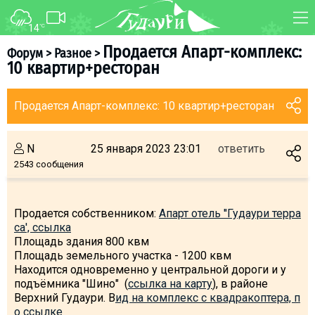
14
°C
ФОРУМ
КАРТА
Продается Апарт-комплекс:
Форум
>
Разное
>
10 квартир+ресторан
О курорте
WEBCAM
Схема трасс
ТРАНСФЕР
Продается Апарт-комплекс: 10 квартир+ресторан
Ски-пасс
Инструкторы
N
25 января 2023 23:01
ответить
Прокат
2543 сообщения
Ски-сервис
Дети в Гудаури
Продается собственником:
Апарт отель ''Гудаури терра
са', ссылка
Развлечения
Площадь здания 800 квм
Календарь событий
Площадь земельного участка - 1200 квм
Находится одновременно у центральной дороги и у
подъёмника "Шино" (
ссылка на карту
), в районе
Телеграм-канал
Верхний Гудаури. В
ид на комплекс с квадракоптера, п
Гудаури
INFO
о ссылке