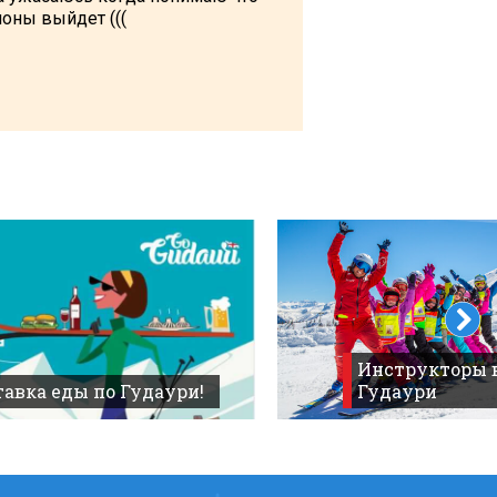
оны выйдет (((
Инструкторы 
авка еды по Гудаури!
Гудаури