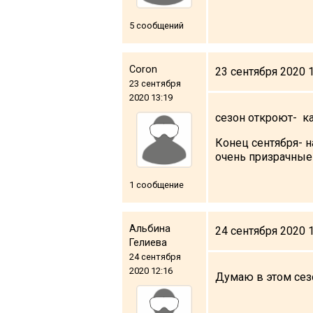
5 сообщений
ПРОЖИВАНИЕ
Coron
23 сентября 2020 
23 сентября
Квартиры
2020 13:19
сезон откроют- к
Коттеджи
Отели
Конец сентября- н
очень призрачные
%
Горячие предложения
Долгосрочная аренда
1 сообщение
Казбеги
Другое
Альбина
24 сентября 2020 
Гелиева
ГРУЗИЯ
24 сентября
2020 12:16
Думаю в этом сезо
О Грузии
Визы и Документы