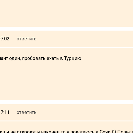
07:02
ответить
ант один, пробовать ехать в Турцию.
17:11
ответить
ицы не откроют и наконец то я покатаюсь в Сочи ))) Прав