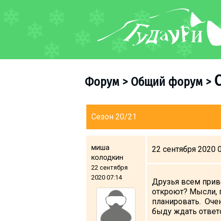
ФОРУМ
О курорте
Схема трасс
Форум
>
Общий форум
>
Ски-пасс
Инструкторы
Прокат
Сезон 20/21
Ски-сервис
Дети в Гудаури
миша
22 сентября 2020 
колодкин
Развлечения
22 сентября
Календарь событий
2020 07:14
Друзья всем приве
откроют? Мысли, п
планировать. Очен
Телеграм-канал
быду ждать ответ
Гудаури
INFO