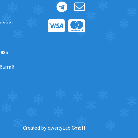
менты
вязь
обытий
Created by qwertyLab GmbH