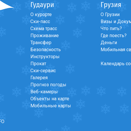
Гудаури
Грузия
О курорте
О Грузии
м
>
Сезон 20/21
Ски-пасс
Визы и Доку
Схема трасс
Что пить?
Проживание
Где поесть?
Трансфер
Деньги
Безопасность
Мобильная с
Инструкторы
Прокат
Календарь с
Ски-сервис
Галерея
Прогноз погоды
Веб-камеры
Объекты на карте
Мобильные карты
FO