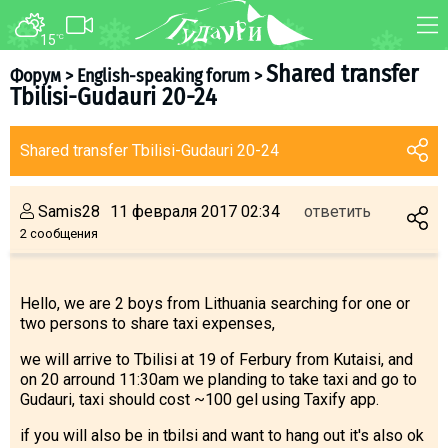
15
°C
ФОРУМ
КАРТА
Shared transfer
Форум
>
English-speaking forum
>
Tbilisi-Gudauri 20-24
О курорте
WEBCAM
Схема трасс
ТРАНСФЕР
Shared transfer Tbilisi-Gudauri 20-24
Ски-пасс
Инструкторы
Samis28
11 февраля 2017 02:34
ответить
Прокат
2 сообщения
Ски-сервис
Дети в Гудаури
Hello, we are 2 boys from Lithuania searching for one or
two persons to share taxi expenses,
Развлечения
Календарь событий
we will arrive to Tbilisi at 19 of Ferbury from Kutaisi, and
on 20 arround 11:30am we planding to take taxi and go to
Gudauri, taxi should cost ~100 gel using Taxify app.
Телеграм-канал
Гудаури
INFO
if you will also be in tbilsi and want to hang out it's also ok