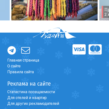
Что пить?
Форум
>
English-speaking forum
>
Shared transfer Tbilisi
Пр
Деньги
24
2
Мобильная связь
Галерея
Отчеты
Безопасность
Главная страница
О сайте
Правила сайта
Реклама на сайте
Статистика посещаемости
Для отелей и квартир
Для других рекламодателей