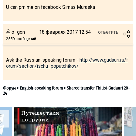
U can pm me on facebook Simas Muraska
ПРОЖИВАНИЕ
o_gon
18 февраля 2017 12:54
ответить
2550 сообщений
Квартиры
Коттеджи
Ask the Russian-speaking forum -
http://www.gudauri.ru/f
Отели
orum/section/ischu_poputchikov/
%
Горячие предложения
Долгосрочная аренда
Казбеги
Другое
ГРУЗИЯ
Путешествия
л
по Грузии
О Грузии
O
Визы и Документы