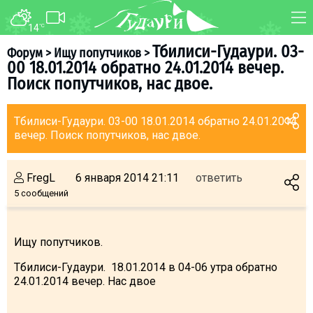
14
°C
ФОРУМ
КАРТА
Тбилиси-Гудаури. 03-
Форум
>
Ищу попутчиков
>
00 18.01.2014 обратно 24.01.2014 вечер.
О курорте
WEBCAM
Поиск попутчиков, нас двое.
Схема трасс
ТРАНСФЕР
Ски-пасс
Тбилиси-Гудаури. 03-00 18.01.2014 обратно 24.01.2014
вечер. Поиск попутчиков, нас двое.
Инструкторы
Прокат
FregL
6 января 2014 21:11
ответить
Ски-сервис
5 сообщений
Дети в Гудаури
Развлечения
Ищу попутчиков.
Календарь событий
Тбилиси-Гудаури. 18.01.2014 в 04-06 утра обратно
24.01.2014 вечер. Нас двое
Телеграм-канал
Гудаури
INFO