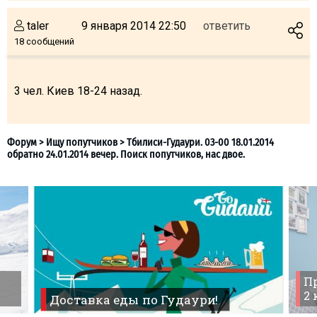
taler
9 января 2014 22:50
ответить
18 сообщений
ПРОЖИВАНИЕ
3 чел. Киев 18-24 назад.
Квартиры
Коттеджи
Отели
%
Горячие предложения
Долгосрочная аренда
Казбеги
Другое
Форум
>
Ищу попутчиков
>
Тбилиси-Гудаури. 03-00 18.01
ГРУЗИЯ
обратно 24.01.2014 вечер. Поиск попутчиков, нас двое.
Пр
О Грузии
2
Доставка еды по Гудаури!
Визы и Документы