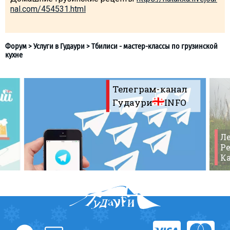
nal.com/454531.html
Телеграм-канал
Гудаури
INFO
Ле
Ре
К