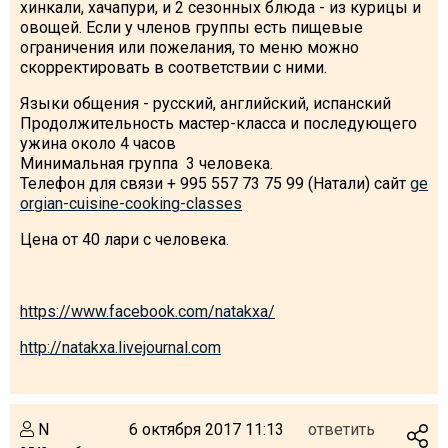
хинкали, хачапури, и 2 сезонных блюда - из курицы и
овощей. Если у членов группы есть пищевые
ограничения или пожелания, то меню можно
скорректировать в соответствии с ними.
ПРОЖИВАНИЕ
Языки общения - русский, английский, испанский
Продолжительность мастер-класса и последующего
Квартиры
ужина около 4 часов
Минимальная группа 3 человека.
Коттеджи
Телефон для связи + 995 557 73 75 99 (Натали) сайт
ge
Отели
orgian-cuisine-cooking-classes
%
Горячие предложения
Цена от 40 лари с человека.
Долгосрочная аренда
Казбеги
https://www.facebook.com/natakxa/
Другое
http://natakxa.livejournal.com
ГРУЗИЯ
О Грузии
N
6 октября 2017 11:13
ответить
Визы и Документы