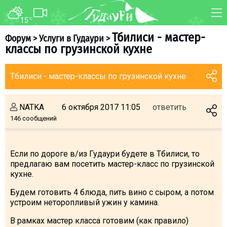
15
°C
ФОРУМ
КАРТА
Тбилиси - мастер-
Форум
>
Услуги в Гудаури
>
классы по грузинской кухне
О курорте
WEBCAM
Схема трасс
ТРАНСФЕР
Тбилиси - мастер-классы по грузинской кухне
Ски-пасс
Инструкторы
NATKA
6 октября 2017 11:05
ответить
Прокат
146 сообщений
Ски-сервис
Дети в Гудаури
Если по дороге в/из Гудаури будете в Тбилиси, то
предлагаю вам посетить мастер-класс по грузинской
Развлечения
кухне.
Календарь событий
Будем готовить 4 блюда, пить вино с сыром, а потом
устроим неторопливый ужин у камина.
Телеграм-канал
Гудаури
INFO
В рамках мастер класса готовим (как правило)