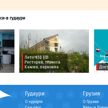
ков
>
тбилиси-в гудаури
Лето 45$ HB
Ресторан, терасса
Камин, парковка
Дост
Гудаури
Грузия
О курорте
О Грузии
Ски-пасс
Визы и Доку