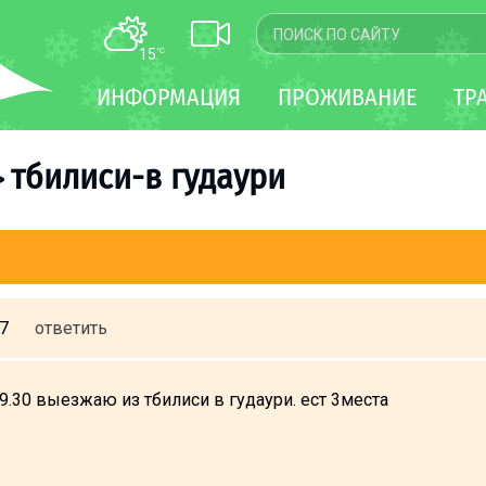
15
°C
КАРТА
ИНФОРМАЦИЯ
ПРОЖИВАНИЕ
ТР
WEBCAM
ТРАНСФЕР
тбилиси-в гудаури
>
07
ответить
9.30 выезжаю из тбилиси в гудаури. ест 3места