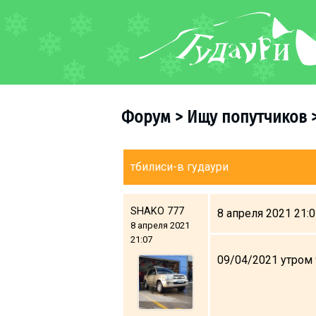
ФОРУМ
О курорте
Схема трасс
Форум
>
Ищу попутчиков
Ски-пасс
Инструкторы
Прокат
тбилиси-в гудаури
Ски-сервис
Дети в Гудаури
SHAKO 777
8 апреля 2021 21:
8 апреля 2021
Развлечения
21:07
Календарь событий
09/04/2021 утром 
Телеграм-канал
Гудаури
INFO