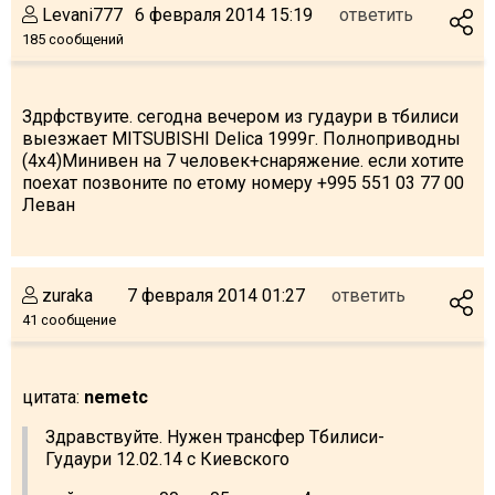
Levani777
6 февраля 2014 15:19
ответить
185 сообщений
ПРОЖИВАНИЕ
Здрфствуите. сегодна вечером из гудаури в тбилиси
выезжает MITSUBISHI Delica 1999г. Полноприводны
Квартиры
(4x4)Минивен на 7 человек+снаряжение. если хотите
поехат позвоните по етому номеру +995 551 03 77 00
Коттеджи
Леван
Отели
%
Горячие предложения
Долгосрочная аренда
zuraka
7 февраля 2014 01:27
ответить
41 сообщение
Казбеги
Другое
цитата:
nemetc
ГРУЗИЯ
Здравствуйте. Нужен трансфер Тбилиси-
О Грузии
Гудаури 12.02.14 с Киевского
Визы и Документы