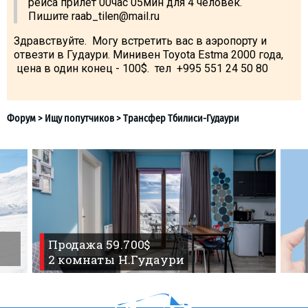
рейса прилет 00час 05мин для 4 человек.
Что пить?
Пишите raab_tilen@mail.ru
Деньги
Здравствуйте. Могу встретить вас в аэропорту и
Мобильная связь
отвезти в Гудаури. Минивен Toyota Estma 2000 года,
цена в один конец - 100$. тел +995 551 24 50 80
Галерея
Отчеты
Безопасность
Продажа 59.700$
2 комнаты Н.Гудаури
Форум
>
Ищу попутчиков
>
Трансфер Тбилиси-Гудаури