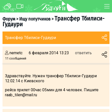
15
°C
ФОРУМ
КАРТА
Трансфер Тбилиси-
Форум
>
Ищу попутчиков
>
Гудаури
О курорте
WEBCAM
Схема трасс
ТРАНСФЕР
Трансфер Тбилиси-Гудаури
Ски-пасс
Инструкторы
nemetc
6 февраля 2014 13:23
ответить
Прокат
11 сообщений
Ски-сервис
Дети в Гудаури
Здравствуйте. Нужен трансфер Тбилиси-Гудаури
12.02.14 с Киевского
Развлечения
Календарь событий
рейса прилет 00час 05мин для 4 человек. Пишите
raab_tilen@mail.ru
Телеграм-канал
Гудаури
INFO