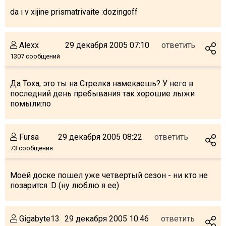
da i v xijine prismatrivaite :dozingoff
Alexx
29 декабря 2005 07:10
ответить
1307 сообщений
Да Тоха, это ты на Стрелка намекаешь? У него в
последний день пребывания так хорошие лыжи
помыли:no
Fursa
29 декабря 2005 08:22
ответить
73 сообщения
Моей доске пошел уже четвертый сезон - ни кто не
позарится :D (ну люблю я ее)
Gigabyte13
29 декабря 2005 10:46
ответить