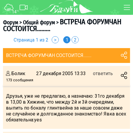
14
°C
ФОРУМ
КАРТА
ВСТРЕЧА ФОРУМЧАН
Форум
>
Общий форум
>
СОСТОИТСЯ.........
О курорте
WEBCAM
Страница 1 из 2
>
1
2
Схема трасс
ТРАНСФЕР
Ски-пасс
ВСТРЕЧА ФОРУМЧАН СОСТОИТСЯ.........
Инструкторы
Прокат
Болик
27 декабря 2005 13:33
ответить
Ски-сервис
173 сообщения
Дети в Гудаури
Друзья, уже не предлагаю, а назначаю: 31го декабря
Развлечения
в 13,00 в Хижине, что между 2й и 3й очередями,
Календарь событий
выпить по бокалу глинтвейна за наше совсем даже
не случайное и долгожданное знакомство! Явка всех
обязательна:yes
Телеграм-канал
Гудаури
INFO