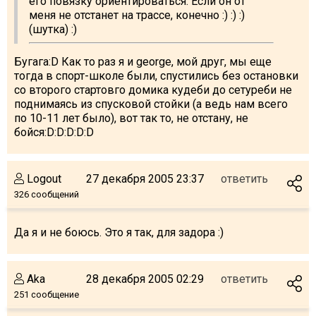
его повязку ориентироваться. Если он от
меня не отстанет на трассе, конечно :) :) :)
(шутка) :)
Бугага:D Как то раз я и george, мой друг, мы еще
тогда в спорт-школе были, спустились без остановки
со второго стартовго домика кудеби до сетуреби не
поднимаясь из спусковой стойки (а ведь нам всего
по 10-11 лет было), вот так то, не отстану, не
бойся:D:D:D:D:D
Logout
27 декабря 2005 23:37
ответить
326 сообщений
Да я и не боюсь. Это я так, для задора :)
Aka
28 декабря 2005 02:29
ответить
251 сообщение