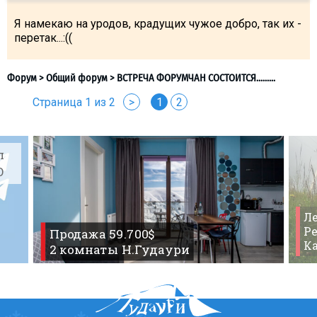
Я намекаю на уродов, крадущих чужое добро, так их -
перетак...:((
Страница 1 из 2
>
1
2
л
O
Ле
Ре
Продажа 59.700$
К
2 комнаты Н.Гудаури