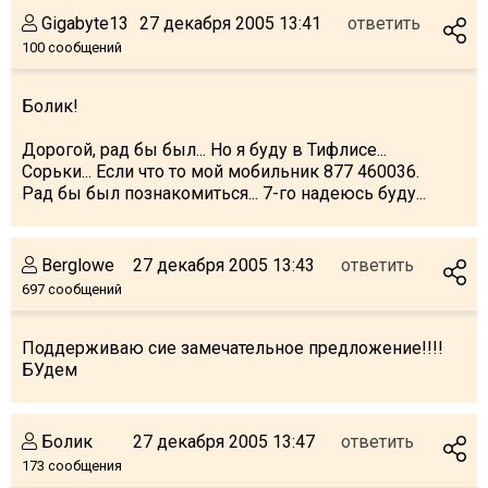
Gigabyte13
27 декабря 2005 13:41
ответить
100 сообщений
Болик!
ПРОЖИВАНИЕ
Дорогой, рад бы был... Но я буду в Тифлисе...
Квартиры
Сорьки... Если что то мой мобильник 877 460036.
Коттеджи
Рад бы был познакомиться... 7-го надеюсь буду...
Отели
%
Горячие предложения
Berglowe
27 декабря 2005 13:43
ответить
Долгосрочная аренда
697 сообщений
Казбеги
Поддерживаю сие замечательное предложение!!!!
Другое
БУдем
ГРУЗИЯ
О Грузии
Болик
27 декабря 2005 13:47
ответить
173 сообщения
Визы и Документы