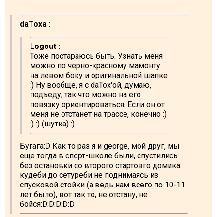
daToxa :
Logout :
Тоже постараюсь быть. Узнать меня
можно по черно-красному мамонту
на левом боку и оригинальной шапке
:) Ну вообще, я с daTox'ой, думаю,
подъеду, так что можно на его
повязку ориентироваться. Если он от
меня не отстанет на трассе, конечно :)
:) :) (шутка) :)
Бугага:D Как то раз я и george, мой друг, мы
еще тогда в спорт-школе были, спустились
без остановки со второго стартовго домика
кудеби до сетуреби не поднимаясь из
спусковой стойки (а ведь нам всего по 10-11
лет было), вот так то, не отстану, не
бойся:D:D:D:D:D