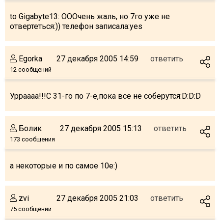
Что пить?
to Gigabyte13: ОООчень жаль, но 7го уже не
Деньги
отвертеться:)) телефон записала:yes
Мобильная связь
Галерея
Egorka
27 декабря 2005 14:59
ответить
Отчеты
12 сообщений
Безопасность
Урраааа!!!С 31-го по 7-е,пока все не соберутся:D:D:D
Болик
27 декабря 2005 15:13
ответить
173 сообщения
а некоторые и по самое 10е:)
zvi
27 декабря 2005 21:03
ответить
75 сообщений