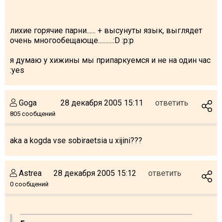
лихие горячие парни...... + высунуты язык, выглядет
очень многообещающе..........:D :p:p
я думаю у хижины мы припаркуемся и не на один час
:yes
Goga
28 декабря 2005 15:11
ответить
805 сообщений
aka a kogda vse sobiraetsia u xijini???
Astrea
28 декабря 2005 15:12
ответить
0 сообщений