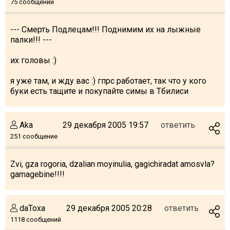
75 сообщений
--- Смерть Подлецам!!! Поднимим их на лыжные
палки!!! ---
их головы :)
я уже там, и жду вас :) гпрс работает, так что у кого
буки есть тащите и покупайте симы в Тбилиси
Aka
29 декабря 2005 19:57
ответить
251 сообщение
Zvi, gza rogoria, dzalian moyinulia, gagichiradat amosvla?
gamagebine!!!!
daToxa
29 декабря 2005 20:28
ответить
1118 сообщений