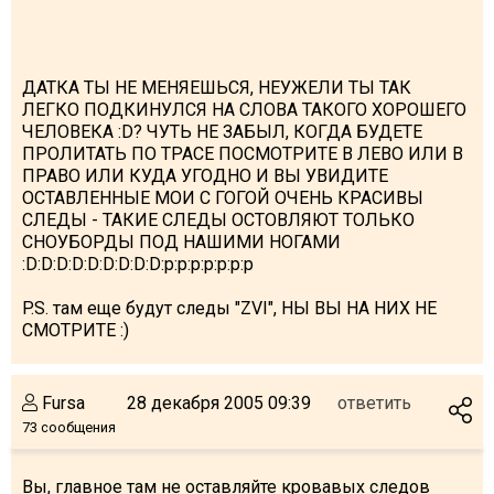
ДАТКА ТЫ НЕ МЕНЯЕШЬСЯ, НЕУЖЕЛИ ТЫ ТАК
ЛЕГКО ПОДКИНУЛСЯ НА СЛОВА ТАКОГО ХОРОШЕГО
ЧЕЛОВЕКА :D? ЧУТЬ НЕ ЗАБЫЛ, КОГДА БУДЕТЕ
ПРОЛИТАТЬ ПО ТРАСЕ ПОСМОТРИТЕ В ЛЕВО ИЛИ В
ПРАВО ИЛИ КУДА УГОДНО И ВЫ УВИДИТЕ
ОСТАВЛЕННЫЕ МОИ С ГОГОЙ ОЧЕНЬ КРАСИВЫ
СЛЕДЫ - ТАКИЕ СЛЕДЫ ОСТОВЛЯЮТ ТОЛЬКО
СНОУБОРДЫ ПОД НАШИМИ НОГАМИ
:D:D:D:D:D:D:D:D:D:p:p:p:p:p:p:p
P.S. там еще будут следы "ZVI", НЫ ВЫ НА НИХ НЕ
СМОТРИТЕ :)
Fursa
28 декабря 2005 09:39
ответить
73 сообщения
Вы, главное там не оставляйте кровавых следов