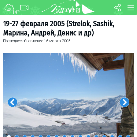
14
°C
ФОРУМ
КАРТА
19-27 февраля 2005 (Strelok, Sashik,
Марина, Андрей, Денис и др)
О курорте
WEBCAM
Последнее обновление
16 марта 2005
Схема трасс
ТРАНСФЕР
Ски-пасс
Инструкторы
Прокат
Ски-сервис
Дети в Гудаури
Развлечения
Календарь событий
Телеграм-канал
Гудаури
INFO