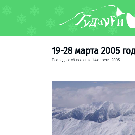
ФОРУМ
О курорте
Схема трасс
19-28 марта 2005 го
Ски-пасс
Последнее обновление
14 апреля 2005
Инструкторы
Прокат
Ски-сервис
Дети в Гудаури
Развлечения
Календарь событий
Телеграм-канал
Гудаури
INFO