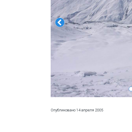
ПРОЖИВАНИЕ
Квартиры
Коттеджи
Отели
%
Горячие предложения
Долгосрочная аренда
Казбеги
Другое
ГРУЗИЯ
Опубликовано
14 апреля 2005
О Грузии
Визы и Документы