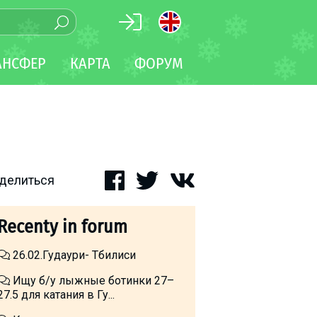
АНСФЕР
КАРТА
ФОРУМ
делиться
Recenty in forum
26.02.Гудаури- Тбилиси
Ищу б/у лыжные ботинки 27–
27.5 для катания в Гу...