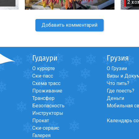
2 к
Добавить комментарий
Гудаури
Грузия
О курорте
О Грузии
Ски-пасс
Визы и Доку
Схема трасс
Что пить?
Проживание
Где поесть?
Трансфер
Деньги
Безопасность
Мобильная с
Инструкторы
Прокат
Календарь с
Ски-сервис
Галерея