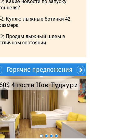
Какие новости по запуску
тоннеля?
Куплю лыжные ботинки 42
размера
Продам лыжный шлем в
отличном состоянии
Горячие предложения
60$ 4 гостя Нов. Гудаури
Летом?- в Грузи