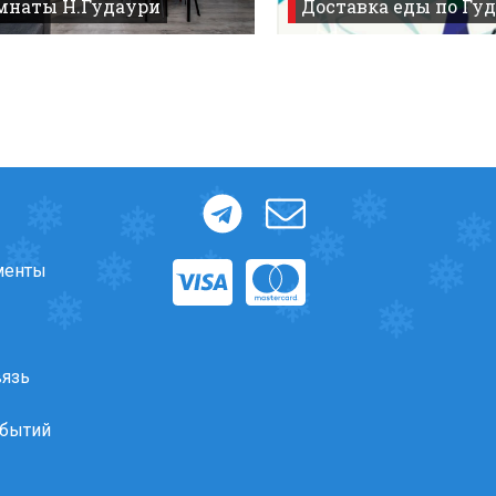
омнаты Н.Гудаури
Доставка еды по Гуд
менты
вязь
обытий