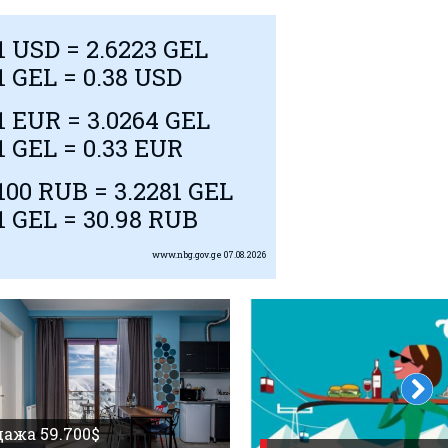
1
USD
= 2.6223 GEL
1 GEL = 0.38
USD
1
EUR
= 3.0264 GEL
1 GEL = 0.33
EUR
100
RUB
= 3.2281 GEL
1 GEL = 30.98
RUB
www.nbg.gov.ge
07.08.2026
ажа 59.700$