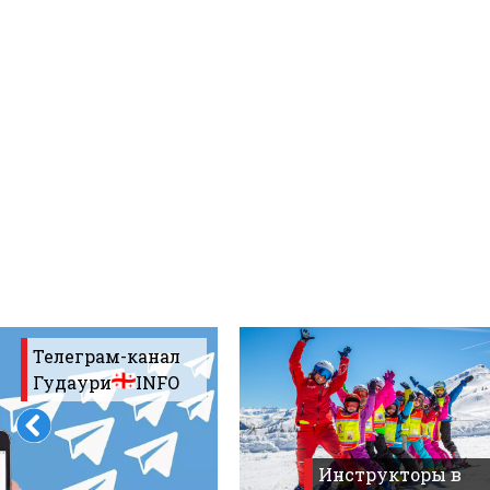
Что пить?
Деньги
Мобильная связь
Галерея
Отчеты
Безопасность
Телеграм-канал
Гудаури
INFO
Инструкторы в