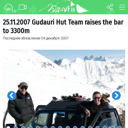
14
°C
ФОРУМ
КАРТА
25.11.2007 Gudauri Hut Team raises the bar
to 3300m
О курорте
WEBCAM
Последнее обновление
04 декабря 2007
Схема трасс
ТРАНСФЕР
Ски-пасс
Инструкторы
Прокат
Ски-сервис
Дети в Гудаури
Развлечения
Календарь событий
Телеграм-канал
Гудаури
INFO